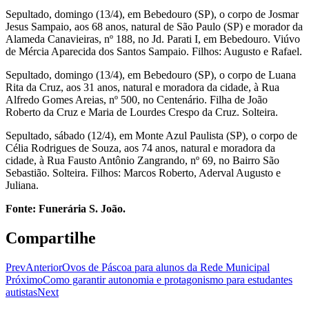
Sepultado, domingo (13/4), em Bebedouro (SP), o corpo de Josmar
Jesus Sampaio, aos 68 anos, natural de São Paulo (SP) e morador da
Alameda Canavieiras, nº 188, no Jd. Parati I, em Bebedouro. Viúvo
de Mércia Aparecida dos Santos Sampaio. Filhos: Augusto e Rafael.
Sepultado, domingo (13/4), em Bebedouro (SP), o corpo de Luana
Rita da Cruz, aos 31 anos, natural e moradora da cidade, à Rua
Alfredo Gomes Areias, nº 500, no Centenário. Filha de João
Roberto da Cruz e Maria de Lourdes Crespo da Cruz. Solteira.
Sepultado, sábado (12/4), em Monte Azul Paulista (SP), o corpo de
Célia Rodrigues de Souza, aos 74 anos, natural e moradora da
cidade, à Rua Fausto Antônio Zangrando, nº 69, no Bairro São
Sebastião. Solteira. Filhos: Marcos Roberto, Aderval Augusto e
Juliana.
Fonte: Funerária S. João.
Compartilhe
Prev
Anterior
Ovos de Páscoa para alunos da Rede Municipal
Próximo
Como garantir autonomia e protagonismo para estudantes
autistas
Next