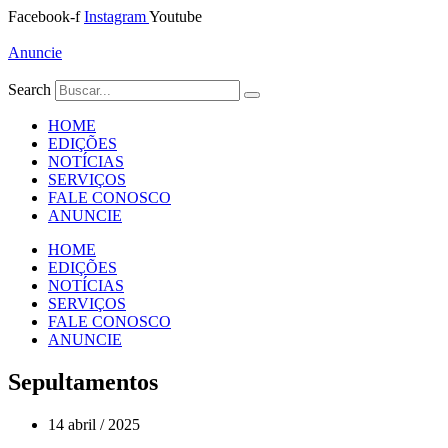
Ir
Facebook-f
Instagram
Youtube
para
o
Anuncie
conteúdo
Search
HOME
EDIÇÕES
NOTÍCIAS
SERVIÇOS
FALE CONOSCO
ANUNCIE
HOME
EDIÇÕES
NOTÍCIAS
SERVIÇOS
FALE CONOSCO
ANUNCIE
Sepultamentos
14 abril / 2025