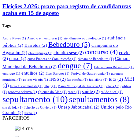
Eleições 2.026: prazo para registro de candidaturas
acaba em 15 de agosto
Tags
audiência
Andre Naves
(1)
Assédio em empresas
(1)
atendimento odontológico
(1)
Bebedouro
(5)
pública
(2)
Barretos
(2)
Campanha do
concurso
(4)
Agasalho
(2)
circuito sesc
(2)
covid
chikungunya
(1)
(2)
curso
(2)
Câmara
curso Práticas de Comunicação
(1)
câmara de Bebedouro
(1)
dengue
(7)
Municipal de Bebedouro
(2)
Educandário Bebedouro
(1)
entulhos
(2)
emprego
(1)
Etec Barretos
(1)
Festival de Gastronomia
(1)
garagem
MEI
INSS
(2)
luto
(2)
municipal
(1)
golpes via pix
(1)
Jaboticabal
(1)
judiciário
(1)
(3)
Nota Fiscal Paulista
(1)
Obap
(1)
Plano Municipal de Turismo
(1)
policia
(1)
política
saúde
(2)
(1)
processo seletivo
(1)
Queima do Alho
(1)
saaeb
(1)
saúde bucal
(1)
sepultamento
(10)
sepultamentos
(8)
Unesp Jaboticabal
(2)
Unidos pelo Rio
site de loja
(1)
Tchelão de Oliviera
(1)
Grande
(2)
usina
(1)
PARCEIROS