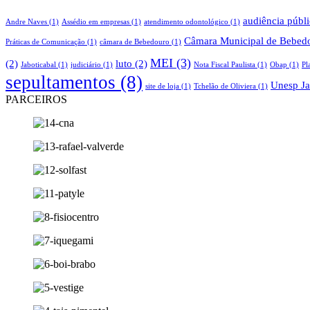
audiência públ
Andre Naves
(1)
Assédio em empresas
(1)
atendimento odontológico
(1)
Câmara Municipal de Bebed
Práticas de Comunicação
(1)
câmara de Bebedouro
(1)
MEI
(3)
(2)
luto
(2)
Jaboticabal
(1)
judiciário
(1)
Nota Fiscal Paulista
(1)
Obap
(1)
Pl
sepultamentos
(8)
Unesp Ja
site de loja
(1)
Tchelão de Oliviera
(1)
PARCEIROS