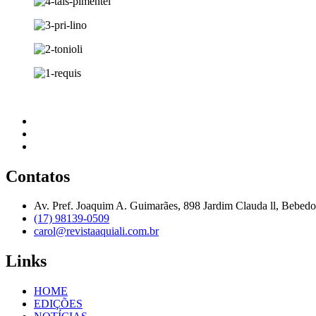
Contatos
Av. Pref. Joaquim A. Guimarães, 898 Jardim Clauda ll, Bebed
(17) 98139-0509
carol@revistaaquiali.com.br
Links
HOME
EDIÇÕES