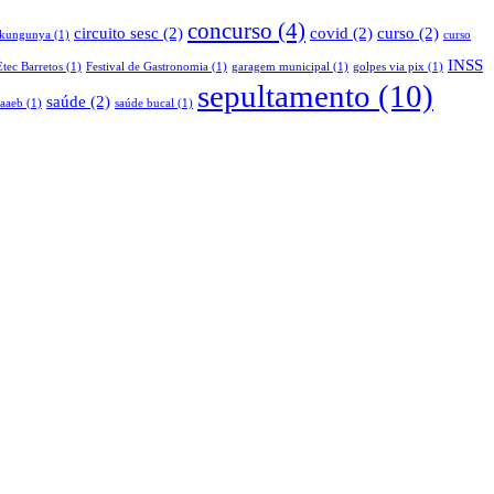
concurso
(4)
circuito sesc
(2)
covid
(2)
curso
(2)
ikungunya
(1)
curso
INSS
Etec Barretos
(1)
Festival de Gastronomia
(1)
garagem municipal
(1)
golpes via pix
(1)
sepultamento
(10)
saúde
(2)
saaeb
(1)
saúde bucal
(1)