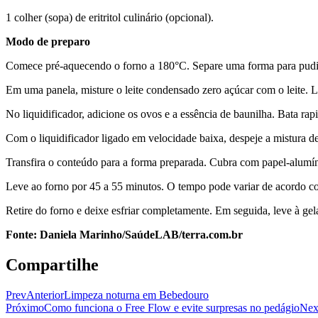
1 colher (sopa) de eritritol culinário (opcional).
Modo de preparo
Comece pré-aquecendo o forno a 180°C. Separe uma forma para pudim 
Em uma panela, misture o leite condensado zero açúcar com o leite. L
No liquidificador, adicione os ovos e a essência de baunilha. Bata ra
Com o liquidificador ligado em velocidade baixa, despeje a mistura de
Transfira o conteúdo para a forma preparada. Cubra com papel-alumín
Leve ao forno por 45 a 55 minutos. O tempo pode variar de acordo com
Retire do forno e deixe esfriar completamente. Em seguida, leve à ge
Fonte: Daniela Marinho/SaúdeLAB/terra.com.br
Compartilhe
Prev
Anterior
Limpeza noturna em Bebedouro
Próximo
Como funciona o Free Flow e evite surpresas no pedágio
Nex