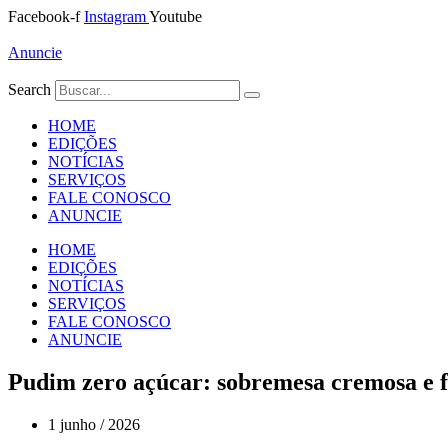
Ir
Facebook-f
Instagram
Youtube
para
o
Anuncie
conteúdo
Search
HOME
EDIÇÕES
NOTÍCIAS
SERVIÇOS
FALE CONOSCO
ANUNCIE
HOME
EDIÇÕES
NOTÍCIAS
SERVIÇOS
FALE CONOSCO
ANUNCIE
Pudim zero açúcar: sobremesa cremosa e f
1 junho / 2026