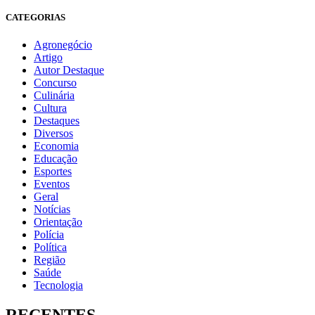
CATEGORIAS
Agronegócio
Artigo
Autor Destaque
Concurso
Culinária
Cultura
Destaques
Diversos
Economia
Educação
Esportes
Eventos
Geral
Notícias
Orientação
Polícia
Política
Região
Saúde
Tecnologia
RECENTES