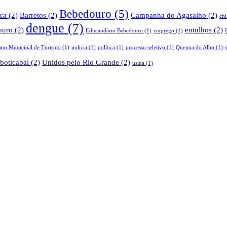
Bebedouro
(5)
ica
(2)
Barretos
(2)
Campanha do Agasalho
(2)
ch
dengue
(7)
ouro
(2)
entulhos
(2)
Educandário Bebedouro
(1)
emprego
(1)
ano Municipal de Turismo
(1)
policia
(1)
política
(1)
processo seletivo
(1)
Queima do Alho
(1)
boticabal
(2)
Unidos pelo Rio Grande
(2)
usina
(1)