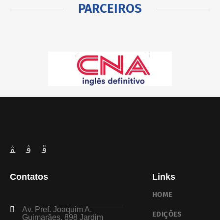
PARCEIROS
Contatos
Links
HOME
Av. Pref. Joaquim A.
EDIÇÕES
Guimarães, 898 Jardim