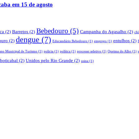
acaba em 15 de agosto
Bebedouro
(5)
ica
(2)
Barretos
(2)
Campanha do Agasalho
(2)
ch
dengue
(7)
ouro
(2)
entulhos
(2)
Educandário Bebedouro
(1)
emprego
(1)
ano Municipal de Turismo
(1)
policia
(1)
política
(1)
processo seletivo
(1)
Queima do Alho
(1)
boticabal
(2)
Unidos pelo Rio Grande
(2)
usina
(1)