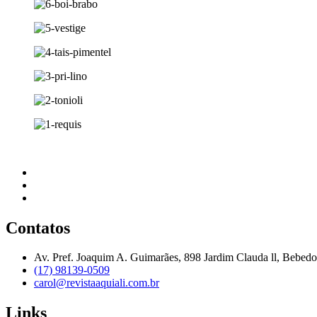
Contatos
Av. Pref. Joaquim A. Guimarães, 898 Jardim Clauda ll, Bebed
(17) 98139-0509
carol@revistaaquiali.com.br
Links