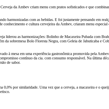
 Cerveja da Ambev criam menu com pratos sofisticados e que combin
do harmonizadas com as bebidas. E foi justamente pensando em realçar 
a de conhecimento e cultura cervejeira da Ambev, criaram menu especi
rveja liderou as harmonizações: Bolinho de Macaxeira Pubada com B
m da sobremesa Bolo Floresta Negra, com Geleia de Jabuticaba e Cob
i levado à mesa em uma experiência gastronômica promovida pela Ambev 
 compromisso contínuo da cia. com consumo responsável. Na última déc
 mão de sabor.
 0,0% por similaridade. Uma vez que a cerveja, a macaxeira e o queijo
etisco.