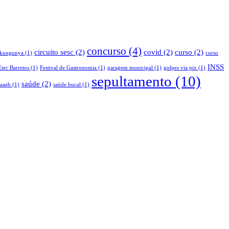
concurso
(4)
circuito sesc
(2)
covid
(2)
curso
(2)
ikungunya
(1)
curso
INSS
Etec Barretos
(1)
Festival de Gastronomia
(1)
garagem municipal
(1)
golpes via pix
(1)
sepultamento
(10)
saúde
(2)
saaeb
(1)
saúde bucal
(1)