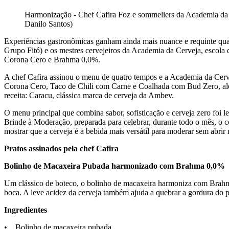
Harmonização - Chef Cafira Foz e sommeliers da Academia da
Danilo Santos)
Experiências gastronômicas ganham ainda mais nuance e requinte quan
Grupo Fitó) e os mestres cervejeiros da Academia da Cerveja, escol
Corona Cero e Brahma 0,0%.
A chef Cafira assinou o menu de quatro tempos e a Academia da Ce
Corona Cero, Taco de Chili com Carne e Coalhada com Bud Zero, alé
receita: Caracu, clássica marca de cerveja da Ambev.
O menu principal que combina sabor, sofisticação e cerveja zero fo
Brinde à Moderação, preparada para celebrar, durante todo o mês, o
mostrar que a cerveja é a bebida mais versátil para moderar sem abrir
Pratos assinados pela chef Cafira
Bolinho de Macaxeira Pubada harmonizado com Brahma 0,0%
Um clássico de boteco, o bolinho de macaxeira harmoniza com Brahma
boca. A leve acidez da cerveja também ajuda a quebrar a gordura do p
Ingredientes
• Bolinho de macaxeira pubada.