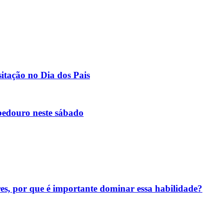
itação no Dia dos Pais
bedouro neste sábado
res, por que é importante dominar essa habilidade?