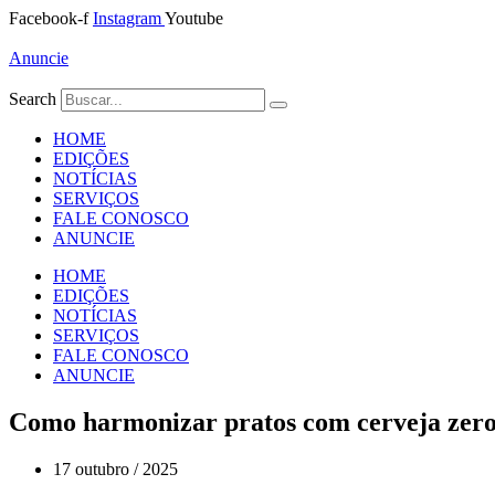
Ir
Facebook-f
Instagram
Youtube
para
o
Anuncie
conteúdo
Search
HOME
EDIÇÕES
NOTÍCIAS
SERVIÇOS
FALE CONOSCO
ANUNCIE
HOME
EDIÇÕES
NOTÍCIAS
SERVIÇOS
FALE CONOSCO
ANUNCIE
Como harmonizar pratos com cerveja zer
17 outubro / 2025