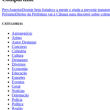
Prev
Anterior
Dormir bem fortalece a mente e ajuda a prevenir transto
Próximo
Diretor da Prefeitura vai à Câmara para discorrer sobre colet
CATEGORIAS
Agronegócio
Artigo
Autor Destaque
Concurso
Culinária
Cultura
Destaques
Diversos
Economia
Educação
Esportes
Eventos
Geral
Notícias
Orientação
Polícia
Política
Região