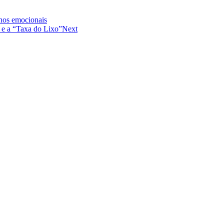
rnos emocionais
a e a “Taxa do Lixo”
Next