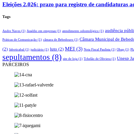
Eleições 2.026: prazo para registro de candidaturas 
Tags
audiência públ
Andre Naves
(1)
Assédio em empresas
(1)
atendimento odontológico
(1)
Câmara Municipal de Bebed
Práticas de Comunicação
(1)
câmara de Bebedouro
(1)
MEI
(3)
(2)
luto
(2)
Jaboticabal
(1)
judiciário
(1)
Nota Fiscal Paulista
(1)
Obap
(1)
Pl
sepultamentos
(8)
Unesp Ja
site de loja
(1)
Tchelão de Oliviera
(1)
PARCEIROS