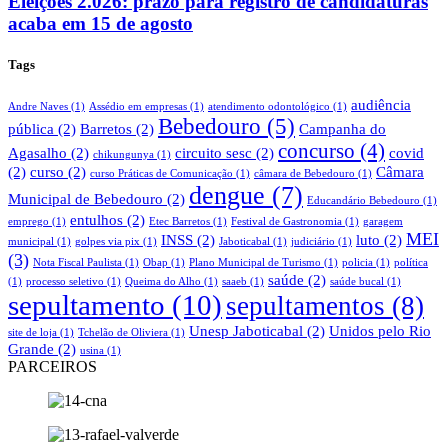
Eleições 2.026: prazo para registro de candidaturas
acaba em 15 de agosto
Tags
audiência
Andre Naves
(1)
Assédio em empresas
(1)
atendimento odontológico
(1)
Bebedouro
(5)
pública
(2)
Barretos
(2)
Campanha do
concurso
(4)
Agasalho
(2)
circuito sesc
(2)
covid
chikungunya
(1)
(2)
curso
(2)
Câmara
curso Práticas de Comunicação
(1)
câmara de Bebedouro
(1)
dengue
(7)
Municipal de Bebedouro
(2)
Educandário Bebedouro
(1)
entulhos
(2)
emprego
(1)
Etec Barretos
(1)
Festival de Gastronomia
(1)
garagem
MEI
INSS
(2)
luto
(2)
municipal
(1)
golpes via pix
(1)
Jaboticabal
(1)
judiciário
(1)
(3)
Nota Fiscal Paulista
(1)
Obap
(1)
Plano Municipal de Turismo
(1)
policia
(1)
política
saúde
(2)
(1)
processo seletivo
(1)
Queima do Alho
(1)
saaeb
(1)
saúde bucal
(1)
sepultamento
(10)
sepultamentos
(8)
Unesp Jaboticabal
(2)
Unidos pelo Rio
site de loja
(1)
Tchelão de Oliviera
(1)
Grande
(2)
usina
(1)
PARCEIROS