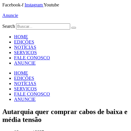
Ir
Facebook-f
Instagram
Youtube
para
o
Anuncie
conteúdo
Search
HOME
EDIÇÕES
NOTÍCIAS
SERVIÇOS
FALE CONOSCO
ANUNCIE
HOME
EDIÇÕES
NOTÍCIAS
SERVIÇOS
FALE CONOSCO
ANUNCIE
Autarquia quer comprar cabos de baixa e
média tensão