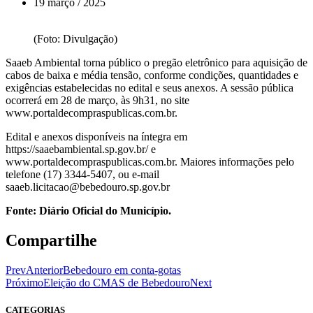
19 março / 2025
(Foto: Divulgação)
Saaeb Ambiental torna público o pregão eletrônico para aquisição de
cabos de baixa e média tensão, conforme condições, quantidades e
exigências estabelecidas no edital e seus anexos. A sessão pública
ocorrerá em 28 de março, às 9h31, no site
www.portaldecompraspublicas.com.br.
Edital e anexos disponíveis na íntegra em
https://saaebambiental.sp.gov.br/ e
www.portaldecompraspublicas.com.br. Maiores informações pelo
telefone (17) 3344-5407, ou e-mail
saaeb.licitacao@bebedouro.sp.gov.br
Fonte: Diário Oficial do Município.
Compartilhe
Prev
Anterior
Bebedouro em conta-gotas
Próximo
Eleição do CMAS de Bebedouro
Next
CATEGORIAS