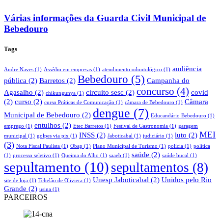
Várias informações da Guarda Civil Municipal de
Bebedouro
Tags
audiência
Andre Naves
(1)
Assédio em empresas
(1)
atendimento odontológico
(1)
Bebedouro
(5)
pública
(2)
Barretos
(2)
Campanha do
concurso
(4)
Agasalho
(2)
circuito sesc
(2)
covid
chikungunya
(1)
(2)
curso
(2)
Câmara
curso Práticas de Comunicação
(1)
câmara de Bebedouro
(1)
dengue
(7)
Municipal de Bebedouro
(2)
Educandário Bebedouro
(1)
entulhos
(2)
emprego
(1)
Etec Barretos
(1)
Festival de Gastronomia
(1)
garagem
MEI
INSS
(2)
luto
(2)
municipal
(1)
golpes via pix
(1)
Jaboticabal
(1)
judiciário
(1)
(3)
Nota Fiscal Paulista
(1)
Obap
(1)
Plano Municipal de Turismo
(1)
policia
(1)
política
saúde
(2)
(1)
processo seletivo
(1)
Queima do Alho
(1)
saaeb
(1)
saúde bucal
(1)
sepultamento
(10)
sepultamentos
(8)
Unesp Jaboticabal
(2)
Unidos pelo Rio
site de loja
(1)
Tchelão de Oliviera
(1)
Grande
(2)
usina
(1)
PARCEIROS