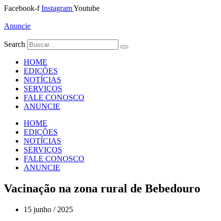
Ir
Facebook-f
Instagram
Youtube
para
o
Anuncie
conteúdo
Search
HOME
EDIÇÕES
NOTÍCIAS
SERVIÇOS
FALE CONOSCO
ANUNCIE
HOME
EDIÇÕES
NOTÍCIAS
SERVIÇOS
FALE CONOSCO
ANUNCIE
Vacinação na zona rural de Bebedouro
15 junho / 2025