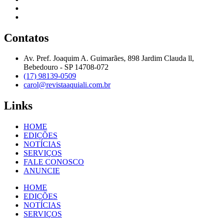
Contatos
Av. Pref. Joaquim A. Guimarães, 898 Jardim Clauda ll,
Bebedouro - SP 14708-072
(17) 98139-0509
carol@revistaaquiali.com.br
Links
HOME
EDIÇÕES
NOTÍCIAS
SERVIÇOS
FALE CONOSCO
ANUNCIE
HOME
EDIÇÕES
NOTÍCIAS
SERVIÇOS