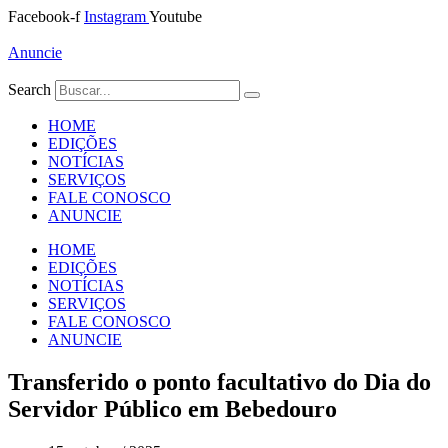
Ir
Facebook-f
Instagram
Youtube
para
o
Anuncie
conteúdo
Search
HOME
EDIÇÕES
NOTÍCIAS
SERVIÇOS
FALE CONOSCO
ANUNCIE
HOME
EDIÇÕES
NOTÍCIAS
SERVIÇOS
FALE CONOSCO
ANUNCIE
Transferido o ponto facultativo do Dia do
Servidor Público em Bebedouro