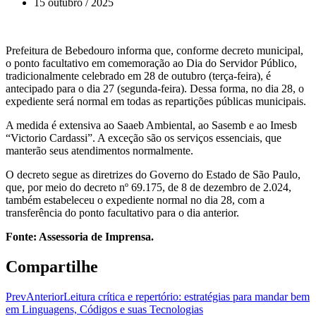
15 outubro / 2025
Prefeitura de Bebedouro informa que, conforme decreto municipal,
o ponto facultativo em comemoração ao Dia do Servidor Público,
tradicionalmente celebrado em 28 de outubro (terça-feira), é
antecipado para o dia 27 (segunda-feira). Dessa forma, no dia 28, o
expediente será normal em todas as repartições públicas municipais.
A medida é extensiva ao Saaeb Ambiental, ao Sasemb e ao Imesb
“Victorio Cardassi”. A exceção são os serviços essenciais, que
manterão seus atendimentos normalmente.
O decreto segue as diretrizes do Governo do Estado de São Paulo,
que, por meio do decreto nº 69.175, de 8 de dezembro de 2.024,
também estabeleceu o expediente normal no dia 28, com a
transferência do ponto facultativo para o dia anterior.
Fonte: Assessoria de Imprensa.
Compartilhe
Prev
Anterior
Leitura crítica e repertório: estratégias para mandar bem
em Linguagens, Códigos e suas Tecnologias