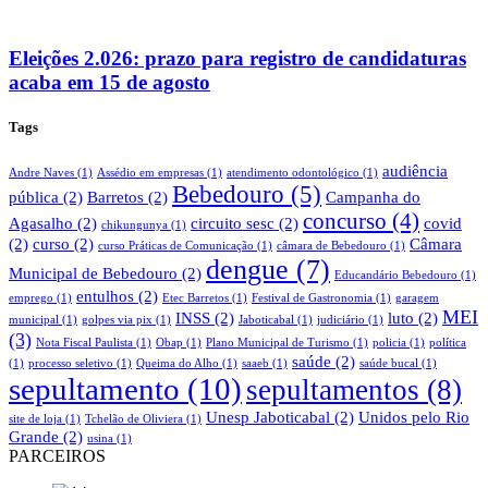
Eleições 2.026: prazo para registro de candidaturas
acaba em 15 de agosto
Tags
audiência
Andre Naves
(1)
Assédio em empresas
(1)
atendimento odontológico
(1)
Bebedouro
(5)
pública
(2)
Barretos
(2)
Campanha do
concurso
(4)
Agasalho
(2)
circuito sesc
(2)
covid
chikungunya
(1)
(2)
curso
(2)
Câmara
curso Práticas de Comunicação
(1)
câmara de Bebedouro
(1)
dengue
(7)
Municipal de Bebedouro
(2)
Educandário Bebedouro
(1)
entulhos
(2)
emprego
(1)
Etec Barretos
(1)
Festival de Gastronomia
(1)
garagem
MEI
INSS
(2)
luto
(2)
municipal
(1)
golpes via pix
(1)
Jaboticabal
(1)
judiciário
(1)
(3)
Nota Fiscal Paulista
(1)
Obap
(1)
Plano Municipal de Turismo
(1)
policia
(1)
política
saúde
(2)
(1)
processo seletivo
(1)
Queima do Alho
(1)
saaeb
(1)
saúde bucal
(1)
sepultamento
(10)
sepultamentos
(8)
Unesp Jaboticabal
(2)
Unidos pelo Rio
site de loja
(1)
Tchelão de Oliviera
(1)
Grande
(2)
usina
(1)
PARCEIROS