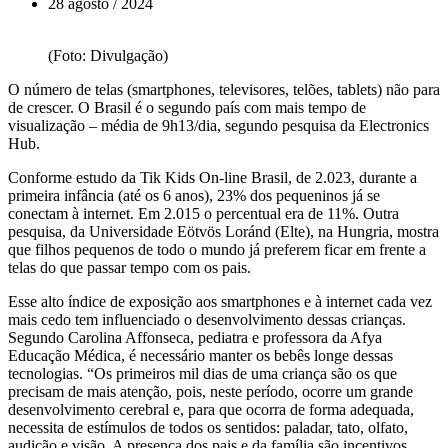
28 agosto / 2024
(Foto: Divulgação)
O número de telas (smartphones, televisores, telões, tablets) não para
de crescer. O Brasil é o segundo país com mais tempo de
visualização – média de 9h13/dia, segundo pesquisa da Electronics
Hub.
Conforme estudo da Tik Kids On-line Brasil, de 2.023, durante a
primeira infância (até os 6 anos), 23% dos pequeninos já se
conectam à internet. Em 2.015 o percentual era de 11%. Outra
pesquisa, da Universidade Eötvös Loránd (Elte), na Hungria, mostra
que filhos pequenos de todo o mundo já preferem ficar em frente a
telas do que passar tempo com os pais.
Esse alto índice de exposição aos smartphones e à internet cada vez
mais cedo tem influenciado o desenvolvimento dessas crianças.
Segundo Carolina Affonseca, pediatra e professora da Afya
Educação Médica, é necessário manter os bebês longe dessas
tecnologias. “Os primeiros mil dias de uma criança são os que
precisam de mais atenção, pois, neste período, ocorre um grande
desenvolvimento cerebral e, para que ocorra de forma adequada,
necessita de estímulos de todos os sentidos: paladar, tato, olfato,
audição e visão. A presença dos pais e da família são incentivos