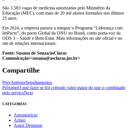
São 3.583 vagas de medicina autorizadas pelo Ministério da
Educação (MEC), com mais de 20 mil alunos formados nos últimos
25 anos.
Em 2024, a empresa passou a integrar o Programa “Liderança com
ImPacto”, do pacto Global da ONU no Brasil, como porta-voz da
ODS 3 – Saúde e Bem-Estar. Mais informações no site oficial e no
site de relações internacionais.
Fonte: Susana de Souza/àsClaras
Comunicação/<susana@asclaras.jor.br>
Compartilhe
Prev
Anterior
Sepultamentos
Próximo
O que fazer se for cobrado valor maior do que o combinado
pelo serviço
Next
CATEGORIAS
Agronegócio
Artigo
Autor Destaque