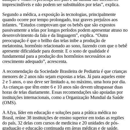
imprescindíveis e não podem ser substituídos por telas”, explica.
Segundo a médica, a exposição às tecnologias, principalmente
quando ocorre por tempo prolongado, traz graves prejuízos aos
infantes. “Estudos comprovam que os bebês que são expostos
passivamente a telas por longos períodos podem apresentar atraso no
desenvolvimento da fala e da linguagem”, explica. “Outra
preocupação é que o brilho das telas inibe a produção de
melatonina, hormônio relacionado ao sono, fazendo com que o bebê
apresente dificuldade para dormir. E o sono de qualidade é
fundamental para a produção dos hormônios necessários ao
crescimento adequado”, acrescenta.
A recomendação da Sociedade Brasileira de Pediatria é que crianças
menores de 2 anos não sejam expostas a telas. Já para aqueles entre
2 e 5 anos, o uso deve ser limitado a, no máximo, uma hora por dia.
As crianças que têm entre 6 e 10 anos não devem ultrapassar duas
horas de telas diariamente. Essas recomendações são apoiadas por
instituições internacionais, como a Organização Mundial da Saúde
(OMS).
A Afya, líder em educação e soluções para a prática médica no
Brasil, reúne 38 instituições de ensino superior em todas as regiões
do país, 32 delas com cursos de medicina e 20 unidades de pós-
graduação e educação continuada em áreas médicas e de saúde.