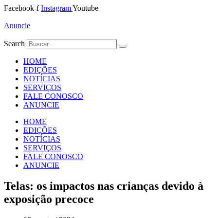
Ir
Facebook-f
Instagram
Youtube
para
o
Anuncie
conteúdo
Search
HOME
EDIÇÕES
NOTÍCIAS
SERVIÇOS
FALE CONOSCO
ANUNCIE
HOME
EDIÇÕES
NOTÍCIAS
SERVIÇOS
FALE CONOSCO
ANUNCIE
Telas: os impactos nas crianças devido à
exposição precoce