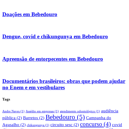
Doações em Bebedouro
Dengue, covid e chikungunya em Bebedouro
Apreensão de entorpecentes em Bebedouro
Documentários brasileiros: obras que podem ajudar
no Enem e em vestibulares
Tags
audiência
Andre Naves
(1)
Assédio em empresas
(1)
atendimento odontológico
(1)
Bebedouro
(5)
pública
(2)
Barretos
(2)
Campanha do
concurso
(4)
Agasalho
(2)
circuito sesc
(2)
covid
chikungunya
(1)