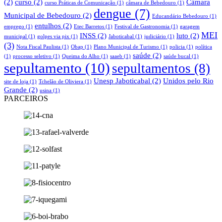
(2)
curso
(2)
Câmara
curso Práticas de Comunicação
(1)
câmara de Bebedouro
(1)
dengue
(7)
Municipal de Bebedouro
(2)
Educandário Bebedouro
(1)
entulhos
(2)
emprego
(1)
Etec Barretos
(1)
Festival de Gastronomia
(1)
garagem
MEI
INSS
(2)
luto
(2)
municipal
(1)
golpes via pix
(1)
Jaboticabal
(1)
judiciário
(1)
(3)
Nota Fiscal Paulista
(1)
Obap
(1)
Plano Municipal de Turismo
(1)
policia
(1)
política
saúde
(2)
(1)
processo seletivo
(1)
Queima do Alho
(1)
saaeb
(1)
saúde bucal
(1)
sepultamento
(10)
sepultamentos
(8)
Unesp Jaboticabal
(2)
Unidos pelo Rio
site de loja
(1)
Tchelão de Oliviera
(1)
Grande
(2)
usina
(1)
PARCEIROS