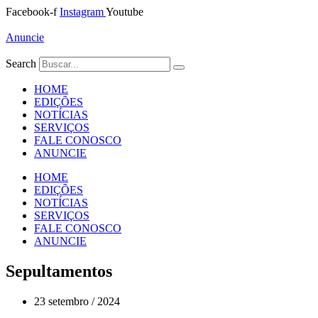
Ir
Facebook-f
Instagram
Youtube
para
o
Anuncie
conteúdo
Search
HOME
EDIÇÕES
NOTÍCIAS
SERVIÇOS
FALE CONOSCO
ANUNCIE
HOME
EDIÇÕES
NOTÍCIAS
SERVIÇOS
FALE CONOSCO
ANUNCIE
Sepultamentos
23 setembro / 2024