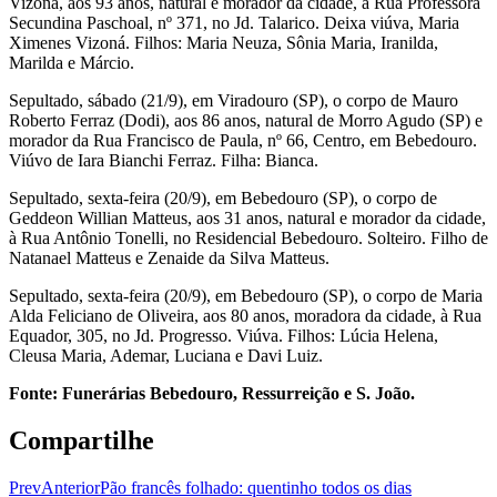
Vizoná, aos 93 anos, natural e morador da cidade, à Rua Professora
Secundina Paschoal, nº 371, no Jd. Talarico. Deixa viúva, Maria
Ximenes Vizoná. Filhos: Maria Neuza, Sônia Maria, Iranilda,
Marilda e Márcio.
Sepultado, sábado (21/9), em Viradouro (SP), o corpo de Mauro
Roberto Ferraz (Dodi), aos 86 anos, natural de Morro Agudo (SP) e
morador da Rua Francisco de Paula, nº 66, Centro, em Bebedouro.
Viúvo de Iara Bianchi Ferraz. Filha: Bianca.
Sepultado, sexta-feira (20/9), em Bebedouro (SP), o corpo de
Geddeon Willian Matteus, aos 31 anos, natural e morador da cidade,
à Rua Antônio Tonelli, no Residencial Bebedouro. Solteiro. Filho de
Natanael Matteus e Zenaide da Silva Matteus.
Sepultado, sexta-feira (20/9), em Bebedouro (SP), o corpo de Maria
Alda Feliciano de Oliveira, aos 80 anos, moradora da cidade, à Rua
Equador, 305, no Jd. Progresso. Viúva. Filhos: Lúcia Helena,
Cleusa Maria, Ademar, Luciana e Davi Luiz.
Fonte: Funerárias Bebedouro, Ressurreição e S. João.
Compartilhe
Prev
Anterior
Pão francês folhado: quentinho todos os dias