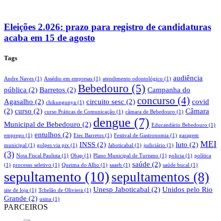
Eleições 2.026: prazo para registro de candidaturas
acaba em 15 de agosto
Tags
audiência
Andre Naves
(1)
Assédio em empresas
(1)
atendimento odontológico
(1)
Bebedouro
(5)
pública
(2)
Barretos
(2)
Campanha do
concurso
(4)
Agasalho
(2)
circuito sesc
(2)
covid
chikungunya
(1)
(2)
curso
(2)
Câmara
curso Práticas de Comunicação
(1)
câmara de Bebedouro
(1)
dengue
(7)
Municipal de Bebedouro
(2)
Educandário Bebedouro
(1)
entulhos
(2)
emprego
(1)
Etec Barretos
(1)
Festival de Gastronomia
(1)
garagem
MEI
INSS
(2)
luto
(2)
municipal
(1)
golpes via pix
(1)
Jaboticabal
(1)
judiciário
(1)
(3)
Nota Fiscal Paulista
(1)
Obap
(1)
Plano Municipal de Turismo
(1)
policia
(1)
política
saúde
(2)
(1)
processo seletivo
(1)
Queima do Alho
(1)
saaeb
(1)
saúde bucal
(1)
sepultamento
(10)
sepultamentos
(8)
Unesp Jaboticabal
(2)
Unidos pelo Rio
site de loja
(1)
Tchelão de Oliviera
(1)
Grande
(2)
usina
(1)
PARCEIROS