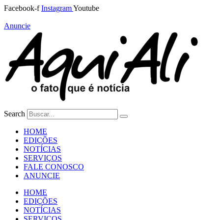
Ir
Facebook-f
Instagram
Youtube
para
o
Anuncie
conteúdo
Search
HOME
EDIÇÕES
NOTÍCIAS
SERVIÇOS
FALE CONOSCO
ANUNCIE
HOME
EDIÇÕES
NOTÍCIAS
SERVIÇOS