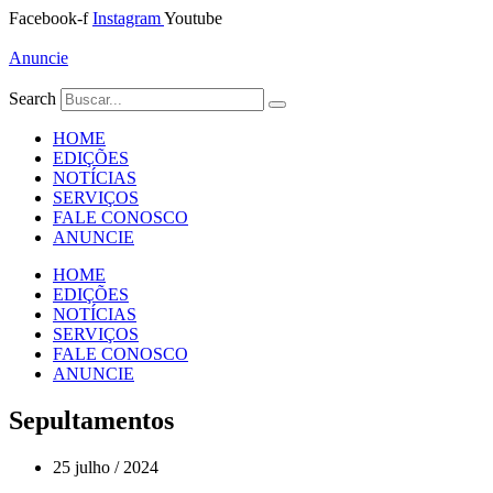
Ir
Facebook-f
Instagram
Youtube
para
o
Anuncie
conteúdo
Search
HOME
EDIÇÕES
NOTÍCIAS
SERVIÇOS
FALE CONOSCO
ANUNCIE
HOME
EDIÇÕES
NOTÍCIAS
SERVIÇOS
FALE CONOSCO
ANUNCIE
Sepultamentos
25 julho / 2024