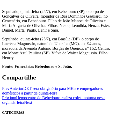
Sepultado, quinta-feira (25/7), em Bebedouro (SP), o corpo de
Gonçalves de Oliveira, morador da Rua Domingos Gagliardi, no
Centenário, em Bebedouro. Filho de João Manoel de Oliveira e
Maria Augusta de Oliveira. Filhos: Neide, Leonilda, Neuza, Ester,
Daniel, Marta, Paulo, Lenir e Sara.
Sepultado, quinta-feira (25/7), em Brasília (DF), o corpo de
Lucrécia Magnussin, natural de Uberaba (MG), aos 94 anos,
moradora da Avenida Antônio Borges de Queiroz, nº 162, Centro,
em Monte Azul Paulista (SP). Viúva de Walter Magnussin. Filho:
Henrry.
Fonte: Funerárias Bebedouro e S. João.
Compartilhe
Prev
Anterior
DET será obrigatório para MEIs e empregadores
domésticos a partir de quinta-feira
Próximo
Hemocentro de Bebedouro realiza coleta noturna nesta
segunda-feira
Next
CATEGORIAS