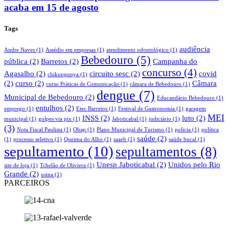
acaba em 15 de agosto
Tags
audiência
Andre Naves
(1)
Assédio em empresas
(1)
atendimento odontológico
(1)
Bebedouro
(5)
pública
(2)
Barretos
(2)
Campanha do
concurso
(4)
Agasalho
(2)
circuito sesc
(2)
covid
chikungunya
(1)
(2)
curso
(2)
Câmara
curso Práticas de Comunicação
(1)
câmara de Bebedouro
(1)
dengue
(7)
Municipal de Bebedouro
(2)
Educandário Bebedouro
(1)
entulhos
(2)
emprego
(1)
Etec Barretos
(1)
Festival de Gastronomia
(1)
garagem
MEI
INSS
(2)
luto
(2)
municipal
(1)
golpes via pix
(1)
Jaboticabal
(1)
judiciário
(1)
(3)
Nota Fiscal Paulista
(1)
Obap
(1)
Plano Municipal de Turismo
(1)
policia
(1)
política
saúde
(2)
(1)
processo seletivo
(1)
Queima do Alho
(1)
saaeb
(1)
saúde bucal
(1)
sepultamento
(10)
sepultamentos
(8)
Unesp Jaboticabal
(2)
Unidos pelo Rio
site de loja
(1)
Tchelão de Oliviera
(1)
Grande
(2)
usina
(1)
PARCEIROS