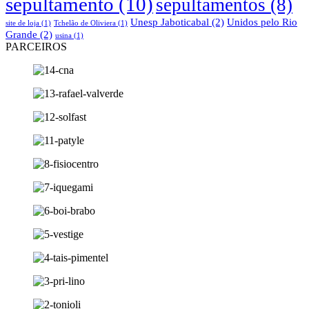
sepultamento
(10)
sepultamentos
(8)
Unesp Jaboticabal
(2)
Unidos pelo Rio
site de loja
(1)
Tchelão de Oliviera
(1)
Grande
(2)
usina
(1)
PARCEIROS