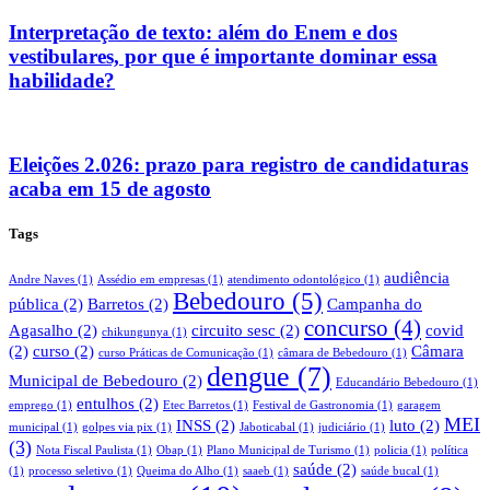
Interpretação de texto: além do Enem e dos
vestibulares, por que é importante dominar essa
habilidade?
Eleições 2.026: prazo para registro de candidaturas
acaba em 15 de agosto
Tags
audiência
Andre Naves
(1)
Assédio em empresas
(1)
atendimento odontológico
(1)
Bebedouro
(5)
pública
(2)
Barretos
(2)
Campanha do
concurso
(4)
Agasalho
(2)
circuito sesc
(2)
covid
chikungunya
(1)
(2)
curso
(2)
Câmara
curso Práticas de Comunicação
(1)
câmara de Bebedouro
(1)
dengue
(7)
Municipal de Bebedouro
(2)
Educandário Bebedouro
(1)
entulhos
(2)
emprego
(1)
Etec Barretos
(1)
Festival de Gastronomia
(1)
garagem
MEI
INSS
(2)
luto
(2)
municipal
(1)
golpes via pix
(1)
Jaboticabal
(1)
judiciário
(1)
(3)
Nota Fiscal Paulista
(1)
Obap
(1)
Plano Municipal de Turismo
(1)
policia
(1)
política
saúde
(2)
(1)
processo seletivo
(1)
Queima do Alho
(1)
saaeb
(1)
saúde bucal
(1)