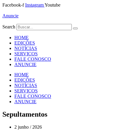
Ir
Facebook-f
Instagram
Youtube
para
o
Anuncie
conteúdo
Search
HOME
EDIÇÕES
NOTÍCIAS
SERVIÇOS
FALE CONOSCO
ANUNCIE
HOME
EDIÇÕES
NOTÍCIAS
SERVIÇOS
FALE CONOSCO
ANUNCIE
Sepultamentos
2 junho / 2026