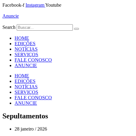
Ir
Facebook-f
Instagram
Youtube
para
o
Anuncie
conteúdo
Search
HOME
EDIÇÕES
NOTÍCIAS
SERVIÇOS
FALE CONOSCO
ANUNCIE
HOME
EDIÇÕES
NOTÍCIAS
SERVIÇOS
FALE CONOSCO
ANUNCIE
Sepultamentos
28 janeiro / 2026