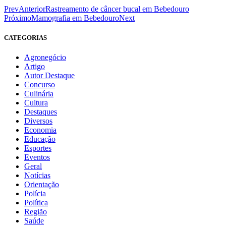
Prev
Anterior
Rastreamento de câncer bucal em Bebedouro
Próximo
Mamografia em Bebedouro
Next
CATEGORIAS
Agronegócio
Artigo
Autor Destaque
Concurso
Culinária
Cultura
Destaques
Diversos
Economia
Educação
Esportes
Eventos
Geral
Notícias
Orientação
Polícia
Política
Região
Saúde