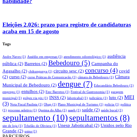
habilidade?
Eleições 2.026: prazo para registro de candidaturas
acaba em 15 de agosto
Tags
audiência
Andre Naves
(1)
Assédio em empresas
(1)
atendimento odontológico
(1)
Bebedouro
(5)
pública
(2)
Barretos
(2)
Campanha do
concurso
(4)
Agasalho
(2)
circuito sesc
(2)
covid
chikungunya
(1)
(2)
curso
(2)
Câmara
curso Práticas de Comunicação
(1)
câmara de Bebedouro
(1)
dengue
(7)
Municipal de Bebedouro
(2)
Educandário Bebedouro
(1)
entulhos
(2)
emprego
(1)
Etec Barretos
(1)
Festival de Gastronomia
(1)
garagem
MEI
INSS
(2)
luto
(2)
municipal
(1)
golpes via pix
(1)
Jaboticabal
(1)
judiciário
(1)
(3)
Nota Fiscal Paulista
(1)
Obap
(1)
Plano Municipal de Turismo
(1)
policia
(1)
política
saúde
(2)
(1)
processo seletivo
(1)
Queima do Alho
(1)
saaeb
(1)
saúde bucal
(1)
sepultamento
(10)
sepultamentos
(8)
Unesp Jaboticabal
(2)
Unidos pelo Rio
site de loja
(1)
Tchelão de Oliviera
(1)
Grande
(2)
usina
(1)
PARCEIROS