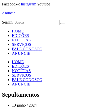
Ir
Facebook-f
Instagram
Youtube
para
o
Anuncie
conteúdo
Search
HOME
EDIÇÕES
NOTÍCIAS
SERVIÇOS
FALE CONOSCO
ANUNCIE
HOME
EDIÇÕES
NOTÍCIAS
SERVIÇOS
FALE CONOSCO
ANUNCIE
Sepultamentos
13 junho / 2024