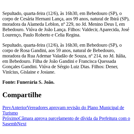
Sepultado, quarta-feira (12/6), às 16h30, em Bebedouro (SP), o
corpo de Cesária Hernani Lança, aos 99 anos, natural de Ibirá (SP),
moradora da Alameda Leblon, nº 229, no Jd. Menino Deus I, em
Bebedouro. Viúva de João Lança. Filhos: Valdecir, Aparecida, José
Lourenço, Paulo Roberto e Celia Regina.
Sepultado, quarta-feira (12/6), às 16h30, em Bebedouro (SP), o
corpo de Rosa Gandini, aos 59 anos, natural de Bebedouro,
moradora da Rua Ademar Valadão de Souza, nº 214, no Jd. Itália,
em Bebedouro. Filha de João Gandini e Francisca Quessada
Gonçales Gandini. Viúva de Sérgio Luiz Dias. Filhos: Dener,
Vinícius, Gislaine e Josiane.
Fonte: Funerária S. João.
Compartilhe
Prev
Anterior
Vereadores aprovam revisão do Plano Municipal de
Turismo
Próximo
Câmara aprova parcelamento de dívida da Prefeitura com o
Sasemb
Next