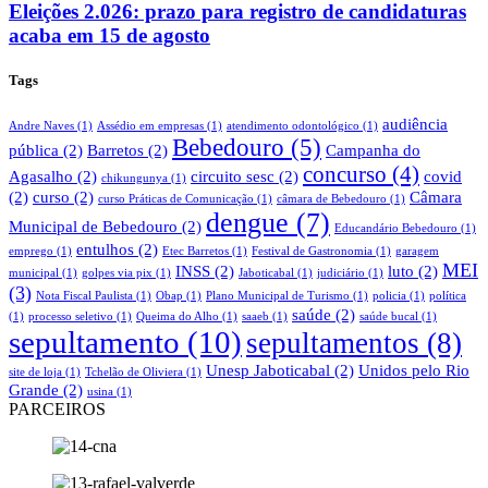
Eleições 2.026: prazo para registro de candidaturas
acaba em 15 de agosto
Tags
audiência
Andre Naves
(1)
Assédio em empresas
(1)
atendimento odontológico
(1)
Bebedouro
(5)
pública
(2)
Barretos
(2)
Campanha do
concurso
(4)
Agasalho
(2)
circuito sesc
(2)
covid
chikungunya
(1)
(2)
curso
(2)
Câmara
curso Práticas de Comunicação
(1)
câmara de Bebedouro
(1)
dengue
(7)
Municipal de Bebedouro
(2)
Educandário Bebedouro
(1)
entulhos
(2)
emprego
(1)
Etec Barretos
(1)
Festival de Gastronomia
(1)
garagem
MEI
INSS
(2)
luto
(2)
municipal
(1)
golpes via pix
(1)
Jaboticabal
(1)
judiciário
(1)
(3)
Nota Fiscal Paulista
(1)
Obap
(1)
Plano Municipal de Turismo
(1)
policia
(1)
política
saúde
(2)
(1)
processo seletivo
(1)
Queima do Alho
(1)
saaeb
(1)
saúde bucal
(1)
sepultamento
(10)
sepultamentos
(8)
Unesp Jaboticabal
(2)
Unidos pelo Rio
site de loja
(1)
Tchelão de Oliviera
(1)
Grande
(2)
usina
(1)
PARCEIROS