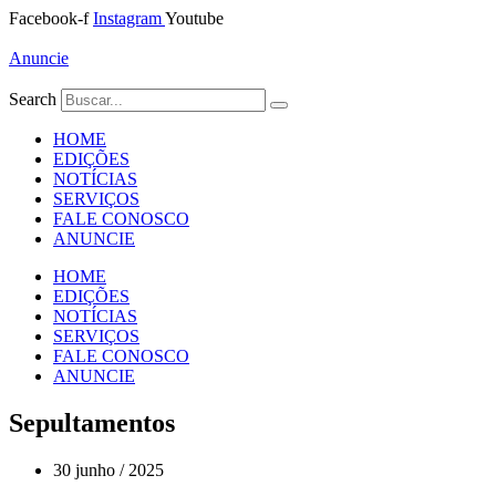
Ir
Facebook-f
Instagram
Youtube
para
o
Anuncie
conteúdo
Search
HOME
EDIÇÕES
NOTÍCIAS
SERVIÇOS
FALE CONOSCO
ANUNCIE
HOME
EDIÇÕES
NOTÍCIAS
SERVIÇOS
FALE CONOSCO
ANUNCIE
Sepultamentos
30 junho / 2025