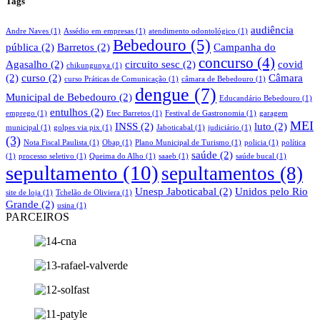
Tags
audiência
Andre Naves
(1)
Assédio em empresas
(1)
atendimento odontológico
(1)
Bebedouro
(5)
pública
(2)
Barretos
(2)
Campanha do
concurso
(4)
Agasalho
(2)
circuito sesc
(2)
covid
chikungunya
(1)
(2)
curso
(2)
Câmara
curso Práticas de Comunicação
(1)
câmara de Bebedouro
(1)
dengue
(7)
Municipal de Bebedouro
(2)
Educandário Bebedouro
(1)
entulhos
(2)
emprego
(1)
Etec Barretos
(1)
Festival de Gastronomia
(1)
garagem
MEI
INSS
(2)
luto
(2)
municipal
(1)
golpes via pix
(1)
Jaboticabal
(1)
judiciário
(1)
(3)
Nota Fiscal Paulista
(1)
Obap
(1)
Plano Municipal de Turismo
(1)
policia
(1)
política
saúde
(2)
(1)
processo seletivo
(1)
Queima do Alho
(1)
saaeb
(1)
saúde bucal
(1)
sepultamento
(10)
sepultamentos
(8)
Unesp Jaboticabal
(2)
Unidos pelo Rio
site de loja
(1)
Tchelão de Oliviera
(1)
Grande
(2)
usina
(1)
PARCEIROS