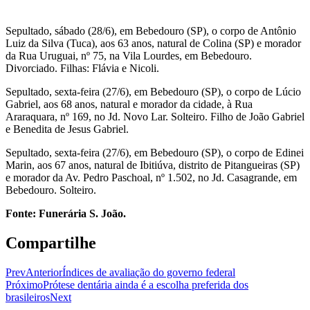
Sepultado, sábado (28/6), em Bebedouro (SP), o corpo de Antônio
Luiz da Silva (Tuca), aos 63 anos, natural de Colina (SP) e morador
da Rua Uruguai, nº 75, na Vila Lourdes, em Bebedouro.
Divorciado. Filhas: Flávia e Nicoli.
Sepultado, sexta-feira (27/6), em Bebedouro (SP), o corpo de Lúcio
Gabriel, aos 68 anos, natural e morador da cidade, à Rua
Araraquara, nº 169, no Jd. Novo Lar. Solteiro. Filho de João Gabriel
e Benedita de Jesus Gabriel.
Sepultado, sexta-feira (27/6), em Bebedouro (SP), o corpo de Edinei
Marin, aos 67 anos, natural de Ibitiúva, distrito de Pitangueiras (SP)
e morador da Av. Pedro Paschoal, nº 1.502, no Jd. Casagrande, em
Bebedouro. Solteiro.
Fonte: Funerária S. João.
Compartilhe
Prev
Anterior
Índices de avaliação do governo federal
Próximo
Prótese dentária ainda é a escolha preferida dos
brasileiros
Next