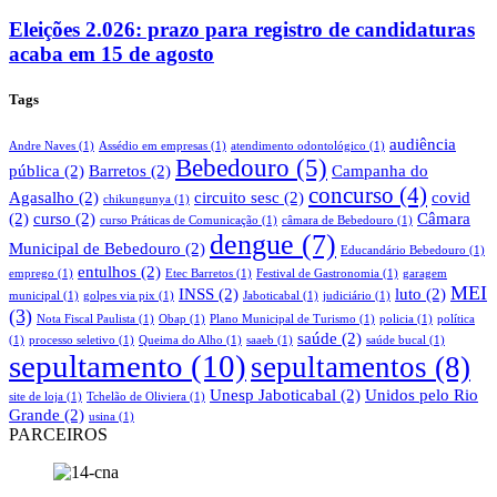
Eleições 2.026: prazo para registro de candidaturas
acaba em 15 de agosto
Tags
audiência
Andre Naves
(1)
Assédio em empresas
(1)
atendimento odontológico
(1)
Bebedouro
(5)
pública
(2)
Barretos
(2)
Campanha do
concurso
(4)
Agasalho
(2)
circuito sesc
(2)
covid
chikungunya
(1)
(2)
curso
(2)
Câmara
curso Práticas de Comunicação
(1)
câmara de Bebedouro
(1)
dengue
(7)
Municipal de Bebedouro
(2)
Educandário Bebedouro
(1)
entulhos
(2)
emprego
(1)
Etec Barretos
(1)
Festival de Gastronomia
(1)
garagem
MEI
INSS
(2)
luto
(2)
municipal
(1)
golpes via pix
(1)
Jaboticabal
(1)
judiciário
(1)
(3)
Nota Fiscal Paulista
(1)
Obap
(1)
Plano Municipal de Turismo
(1)
policia
(1)
política
saúde
(2)
(1)
processo seletivo
(1)
Queima do Alho
(1)
saaeb
(1)
saúde bucal
(1)
sepultamento
(10)
sepultamentos
(8)
Unesp Jaboticabal
(2)
Unidos pelo Rio
site de loja
(1)
Tchelão de Oliviera
(1)
Grande
(2)
usina
(1)
PARCEIROS