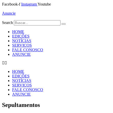
Ir
Facebook-f
Instagram
Youtube
para
o
Anuncie
conteúdo
Search
HOME
EDIÇÕES
NOTÍCIAS
SERVIÇOS
FALE CONOSCO
ANUNCIE
HOME
EDIÇÕES
NOTÍCIAS
SERVIÇOS
FALE CONOSCO
ANUNCIE
Sepultamentos