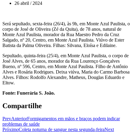
26 abril / 2024
Será sepultado, sexta-feira (26/4), às 9h, em Monte Azul Paulista, o
corpo de José de Oliveira (Zé da Quita), de 78 anos, natural de
Monte Azul Paulista, morador da Rua Maestro Pedro da Cruz
Salgado, nº 20, Centro, em Monte Azul Paulista. Viúvo de Ester
Batista da Palma Oliveira. Filhas: Silvana, Eloísa e Edilaine.
Sepultado, quinta-feira (25/4), em Monte Azul Paulista, o corpo de
José Alves, de 65 anos, morador da Rua Lourenço Gonçalves
Bueno, nº 596, Centro, em Monte Azul Paulista. Filho de Antônio
Alves e Rosária Rodrigues. Deixa viúva, Maria do Carmo Barbosa
Alves. Filhos: Rodolfo Alexandre, Matheus, Douglas Eduardo e
Eltow.
Fonte: Funerária S. João.
Compartilhe
Prev
Anterior
Formigamentos em mãos e braços podem indicar
problemas de saúde
Próximo
Coleta noturna de sangue nesta segunda-feira
Next