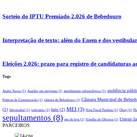
Sorteio do IPTU Premiado 2.026 de Bebedouro
Interpretação de texto: além do Enem e dos vestibula
Eleições 2.026: prazo para registro de candidaturas 
Tags
audiência públ
Andre Naves
(1)
Assédio em empresas
(1)
atendimento odontológico
(1)
Câmara Municipal de Bebed
Práticas de Comunicação
(1)
câmara de Bebedouro
(1)
MEI
(3)
(2)
luto
(2)
Jaboticabal
(1)
judiciário
(1)
Nota Fiscal Paulista
(1)
Obap
(1)
Pl
sepultamentos
(8)
Unesp Ja
site de loja
(1)
Tchelão de Oliviera
(1)
PARCEIROS