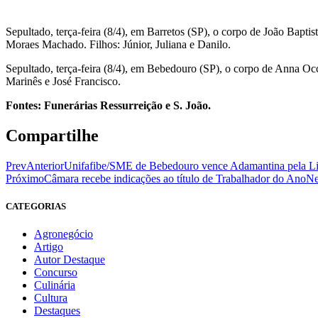
Sepultado, terça-feira (8/4), em Barretos (SP), o corpo de João Bapt
Moraes Machado. Filhos: Júnior, Juliana e Danilo.
Sepultado, terça-feira (8/4), em Bebedouro (SP), o corpo de Anna Oc
Marinês e José Francisco.
Fontes: Funerárias Ressurreição e S. João.
Compartilhe
Prev
Anterior
Unifafibe/SME de Bebedouro vence Adamantina pela Lig
Próximo
Câmara recebe indicações ao título de Trabalhador do Ano
Ne
CATEGORIAS
Agronegócio
Artigo
Autor Destaque
Concurso
Culinária
Cultura
Destaques