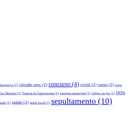
concurso
(4)
circuito sesc
(2)
covid
(2)
curso
(2)
ikungunya
(1)
curso
INSS
Etec Barretos
(1)
Festival de Gastronomia
(1)
garagem municipal
(1)
golpes via pix
(1)
sepultamento
(10)
saúde
(2)
saaeb
(1)
saúde bucal
(1)