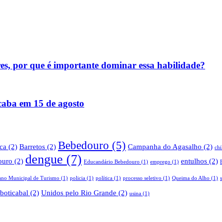
res, por que é importante dominar essa habilidade?
acaba em 15 de agosto
Bebedouro
(5)
ica
(2)
Barretos
(2)
Campanha do Agasalho
(2)
ch
dengue
(7)
ouro
(2)
entulhos
(2)
Educandário Bebedouro
(1)
emprego
(1)
ano Municipal de Turismo
(1)
policia
(1)
política
(1)
processo seletivo
(1)
Queima do Alho
(1)
boticabal
(2)
Unidos pelo Rio Grande
(2)
usina
(1)