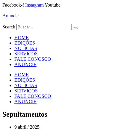
Ir
Facebook-f
Instagram
Youtube
para
o
Anuncie
conteúdo
Search
HOME
EDIÇÕES
NOTÍCIAS
SERVIÇOS
FALE CONOSCO
ANUNCIE
HOME
EDIÇÕES
NOTÍCIAS
SERVIÇOS
FALE CONOSCO
ANUNCIE
Sepultamentos
9 abril / 2025