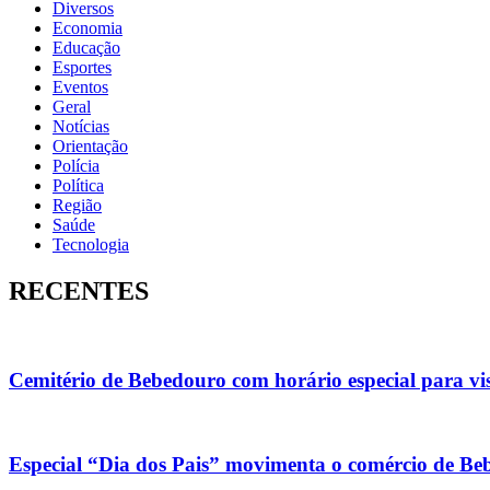
Diversos
Economia
Educação
Esportes
Eventos
Geral
Notícias
Orientação
Polícia
Política
Região
Saúde
Tecnologia
RECENTES
Cemitério de Bebedouro com horário especial para vis
Especial “Dia dos Pais” movimenta o comércio de Be