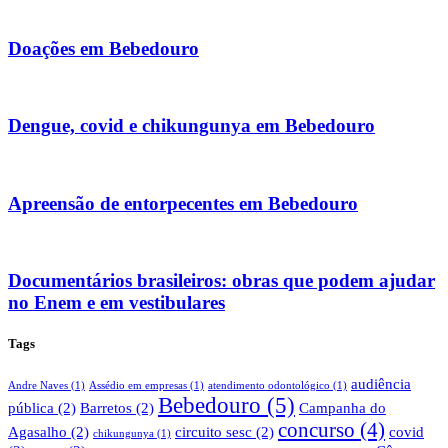
Doações em Bebedouro
Dengue, covid e chikungunya em Bebedouro
Apreensão de entorpecentes em Bebedouro
Documentários brasileiros: obras que podem ajudar
no Enem e em vestibulares
Tags
audiência
Andre Naves
(1)
Assédio em empresas
(1)
atendimento odontológico
(1)
Bebedouro
(5)
pública
(2)
Barretos
(2)
Campanha do
concurso
(4)
Agasalho
(2)
circuito sesc
(2)
covid
chikungunya
(1)