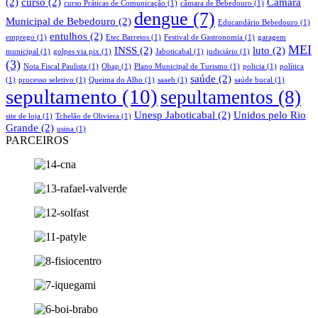
(2)
curso
(2)
Câmara
curso Práticas de Comunicação
(1)
câmara de Bebedouro
(1)
dengue
(7)
Municipal de Bebedouro
(2)
Educandário Bebedouro
(1)
entulhos
(2)
emprego
(1)
Etec Barretos
(1)
Festival de Gastronomia
(1)
garagem
MEI
INSS
(2)
luto
(2)
municipal
(1)
golpes via pix
(1)
Jaboticabal
(1)
judiciário
(1)
(3)
Nota Fiscal Paulista
(1)
Obap
(1)
Plano Municipal de Turismo
(1)
policia
(1)
política
saúde
(2)
(1)
processo seletivo
(1)
Queima do Alho
(1)
saaeb
(1)
saúde bucal
(1)
sepultamento
(10)
sepultamentos
(8)
Unesp Jaboticabal
(2)
Unidos pelo Rio
site de loja
(1)
Tchelão de Oliviera
(1)
Grande
(2)
usina
(1)
PARCEIROS