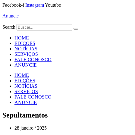
Ir
Facebook-f
Instagram
Youtube
para
o
Anuncie
conteúdo
Search
HOME
EDIÇÕES
NOTÍCIAS
SERVIÇOS
FALE CONOSCO
ANUNCIE
HOME
EDIÇÕES
NOTÍCIAS
SERVIÇOS
FALE CONOSCO
ANUNCIE
Sepultamentos
28 janeiro / 2025