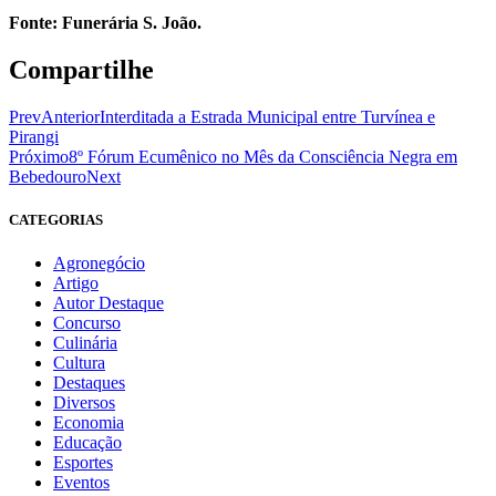
Fonte: Funerária S. João.
Compartilhe
Prev
Anterior
Interditada a Estrada Municipal entre Turvínea e
Pirangi
Próximo
8º Fórum Ecumênico no Mês da Consciência Negra em
Bebedouro
Next
CATEGORIAS
Agronegócio
Artigo
Autor Destaque
Concurso
Culinária
Cultura
Destaques
Diversos
Economia
Educação
Esportes
Eventos