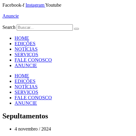
Ir
Facebook-f
Instagram
Youtube
para
o
Anuncie
conteúdo
Search
HOME
EDIÇÕES
NOTÍCIAS
SERVIÇOS
FALE CONOSCO
ANUNCIE
HOME
EDIÇÕES
NOTÍCIAS
SERVIÇOS
FALE CONOSCO
ANUNCIE
Sepultamentos
4 novembro / 2024