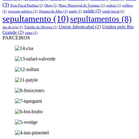
(3)
Nota Fiscal Paulista
(1)
Obap
(1)
Plano Municipal de Turismo
(1)
policia
(1)
política
saúde
(2)
(1)
processo seletivo
(1)
Queima do Alho
(1)
saaeb
(1)
saúde bucal
(1)
sepultamento
(10)
sepultamentos
(8)
Unesp Jaboticabal
(2)
Unidos pelo Rio
site de loja
(1)
Tchelão de Oliviera
(1)
Grande
(2)
usina
(1)
PARCEIROS