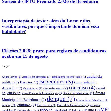
Sorteio do IPTU Premiado 2.026 de Bebedouro
Interpretação de texto: além do Enem e dos
vestibulares, por que é importante dominar essa
habilidade?
Eleições 2.026: prazo para registro de candidaturas
acaba em 15 de agosto
Tags
audiência
Andre Naves
(1)
Assédio em empresas
(1)
atendimento odontológico
(1)
Bebedouro
(5)
pública
(2)
Barretos
(2)
Campanha do
concurso
(4)
Agasalho
(2)
circuito sesc
(2)
covid
chikungunya
(1)
(2)
curso
(2)
Câmara
curso Práticas de Comunicação
(1)
câmara de Bebedouro
(1)
dengue
(7)
Municipal de Bebedouro
(2)
Educandário Bebedouro
(1)
entulhos
(2)
emprego
(1)
Etec Barretos
(1)
Festival de Gastronomia
(1)
garagem
MEI
INSS
(2)
luto
(2)
municipal
(1)
golpes via pix
(1)
Jaboticabal
(1)
judiciário
(1)