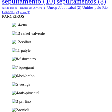
sepultamento
(10)
sepultamentos
(8)
Unesp Jaboticabal
(2)
Unidos pelo Rio
site de loja
(1)
Tchelão de Oliviera
(1)
Grande
(2)
usina
(1)
PARCEIROS