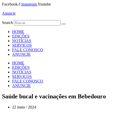
Ir
Facebook-f
Instagram
Youtube
para
o
Anuncie
conteúdo
Search
HOME
EDIÇÕES
NOTÍCIAS
SERVIÇOS
FALE CONOSCO
ANUNCIE
HOME
EDIÇÕES
NOTÍCIAS
SERVIÇOS
FALE CONOSCO
ANUNCIE
Saúde bucal e vacinações em Bebedouro
22 maio / 2024