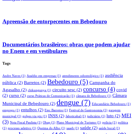
Apreensão de entorpecentes em Bebedouro
Documentários brasileiros: obras que podem ajudar
no Enem e em vestibulares
Tags
audiência
Andre Naves
(1)
Assédio em empresas
(1)
atendimento odontológico
(1)
Bebedouro
(5)
pública
(2)
Barretos
(2)
Campanha do
concurso
(4)
Agasalho
(2)
circuito sesc
(2)
covid
chikungunya
(1)
(2)
curso
(2)
Câmara
curso Práticas de Comunicação
(1)
câmara de Bebedouro
(1)
dengue
(7)
Municipal de Bebedouro
(2)
Educandário Bebedouro
(1)
entulhos
(2)
emprego
(1)
Etec Barretos
(1)
Festival de Gastronomia
(1)
garagem
MEI
INSS
(2)
luto
(2)
municipal
(1)
golpes via pix
(1)
Jaboticabal
(1)
judiciário
(1)
(3)
Nota Fiscal Paulista
(1)
Obap
(1)
Plano Municipal de Turismo
(1)
policia
(1)
política
saúde
(2)
(1)
processo seletivo
(1)
Queima do Alho
(1)
saaeb
(1)
saúde bucal
(1)