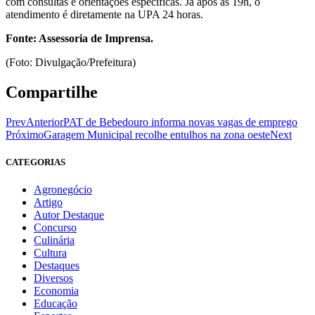
com consultas e orientações específicas. Já após às 19h, o
atendimento é diretamente na UPA 24 horas.
Fonte: Assessoria de Imprensa.
(Foto: Divulgação/Prefeitura)
Compartilhe
Prev
Anterior
PAT de Bebedouro informa novas vagas de emprego
Próximo
Garagem Municipal recolhe entulhos na zona oeste
Next
CATEGORIAS
Agronegócio
Artigo
Autor Destaque
Concurso
Culinária
Cultura
Destaques
Diversos
Economia
Educação