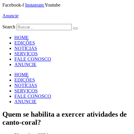
Ir
Facebook-f
Instagram
Youtube
para
o
Anuncie
conteúdo
Search
HOME
EDIÇÕES
NOTÍCIAS
SERVIÇOS
FALE CONOSCO
ANUNCIE
HOME
EDIÇÕES
NOTÍCIAS
SERVIÇOS
FALE CONOSCO
ANUNCIE
Quem se habilita a exercer atividades de
canto-coral?