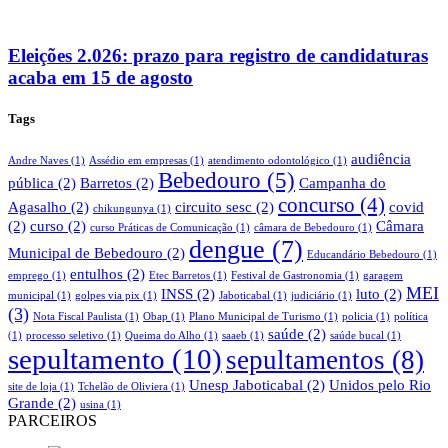
Eleições 2.026: prazo para registro de candidaturas
acaba em 15 de agosto
Tags
audiência
Andre Naves
(1)
Assédio em empresas
(1)
atendimento odontológico
(1)
Bebedouro
(5)
pública
(2)
Barretos
(2)
Campanha do
concurso
(4)
Agasalho
(2)
circuito sesc
(2)
covid
chikungunya
(1)
(2)
curso
(2)
Câmara
curso Práticas de Comunicação
(1)
câmara de Bebedouro
(1)
dengue
(7)
Municipal de Bebedouro
(2)
Educandário Bebedouro
(1)
entulhos
(2)
emprego
(1)
Etec Barretos
(1)
Festival de Gastronomia
(1)
garagem
MEI
INSS
(2)
luto
(2)
municipal
(1)
golpes via pix
(1)
Jaboticabal
(1)
judiciário
(1)
(3)
Nota Fiscal Paulista
(1)
Obap
(1)
Plano Municipal de Turismo
(1)
policia
(1)
política
saúde
(2)
(1)
processo seletivo
(1)
Queima do Alho
(1)
saaeb
(1)
saúde bucal
(1)
sepultamento
(10)
sepultamentos
(8)
Unesp Jaboticabal
(2)
Unidos pelo Rio
site de loja
(1)
Tchelão de Oliviera
(1)
Grande
(2)
usina
(1)
PARCEIROS