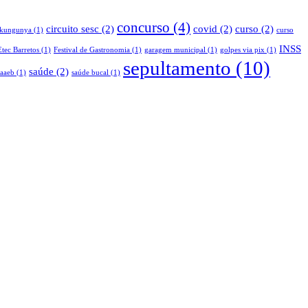
concurso
(4)
circuito sesc
(2)
covid
(2)
curso
(2)
ikungunya
(1)
curso
INSS
Etec Barretos
(1)
Festival de Gastronomia
(1)
garagem municipal
(1)
golpes via pix
(1)
sepultamento
(10)
saúde
(2)
saaeb
(1)
saúde bucal
(1)