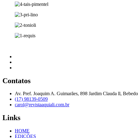
Contatos
Av. Pref. Joaquim A. Guimarães, 898 Jardim Clauda ll, Bebed
(17) 98139-0509
carol@revistaaquiali.com.br
Links
HOME
EDIÇÕES