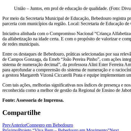
União – Juntos, em prol de educação de qualidade. (Foto: Divu
Por meio da Secretaria Municipal de Educação, Bebedouro registra pr
parceria com municípios da região. Local: Secretaria de Educação de
Iniciativa alinhada com o Compromisso Nacional “Criança Alfabetizada
da alfabetização na idade certa. E com o propósito de valorizar e com
de redes municipais.
Entre os destaques de Bebedouro, práticas selecionadas por sua relev
de Campos Gonzaga, da Emeb “João Pereira Pinho”, com ações integra
sistema de numeração decimal”, da professora Alini Ester Ferreira A
para aprofundar a compreensão do sistema de numeração e o raciocíni
a gestora Margareth Vizoná Ciccarelli Prata e equipe implementam uma r
Com tais ações, melhorias significativas nos índices de presença e n
reconhecida como a melhor de gestão da Regional de Ensino de Jabot
Fonte: Assessoria de Imprensa.
Compartilhe
Prev
Anterior
Connegro em Bebedouro
Próximo
Projeto “Viva Bem – Bebedouro em Movimento”
Next