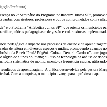
lgação/Prefeitura)
esença no 2º Seminário do Programa “Alfabetiza Juntos SP”, promovido,
 Guariba, com gestores, professores e outros comprometidos com a alfab
” e o Programa “Alfabetiza Juntos SP”, que orienta os municípios paul
partilhar práticas pedagógicas e de gestão escolar exitosas implementad
ância pedagógica e impacto nos processos de ensino e de aprendizagem:
das de leitura em diversos espaços e mídias, promovendo avanços no go
mbrósio, da Emeb “Prof.ª Efigênia Colózio Denardi Cardoso”, com jogo
o lógico de alunos do 5º ano; “O uso da tecnologia na análise de dado
otina sistemática de monitoramento da frequência escolar, utilizando pl
os resultados de aprendizagem. A prática desenvolvida pela gestora Ma
icabal. Com a conquista, o município avança para a próxima etapa.