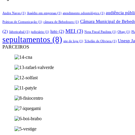
audiência públ
Andre Naves
(1)
Assédio em empresas
(1)
atendimento odontológico
(1)
Câmara Municipal de Bebed
Práticas de Comunicação
(1)
câmara de Bebedouro
(1)
MEI
(3)
(2)
luto
(2)
Jaboticabal
(1)
judiciário
(1)
Nota Fiscal Paulista
(1)
Obap
(1)
Pl
sepultamentos
(8)
Unesp Ja
site de loja
(1)
Tchelão de Oliviera
(1)
PARCEIROS