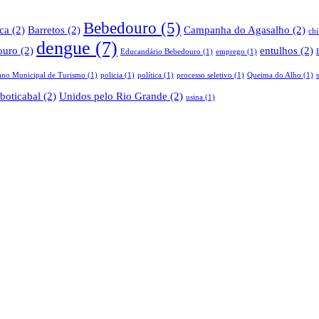
Bebedouro
(5)
ica
(2)
Barretos
(2)
Campanha do Agasalho
(2)
ch
dengue
(7)
ouro
(2)
entulhos
(2)
Educandário Bebedouro
(1)
emprego
(1)
ano Municipal de Turismo
(1)
policia
(1)
política
(1)
processo seletivo
(1)
Queima do Alho
(1)
boticabal
(2)
Unidos pelo Rio Grande
(2)
usina
(1)