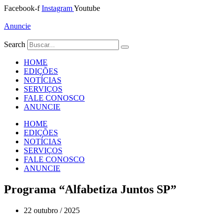
Ir
Facebook-f
Instagram
Youtube
para
o
Anuncie
conteúdo
Search
HOME
EDIÇÕES
NOTÍCIAS
SERVIÇOS
FALE CONOSCO
ANUNCIE
HOME
EDIÇÕES
NOTÍCIAS
SERVIÇOS
FALE CONOSCO
ANUNCIE
Programa “Alfabetiza Juntos SP”
22 outubro / 2025