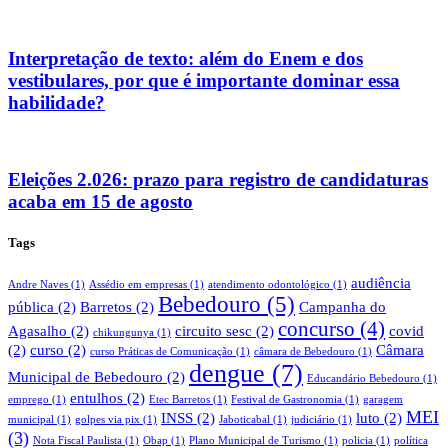
Interpretação de texto: além do Enem e dos
vestibulares, por que é importante dominar essa
habilidade?
Eleições 2.026: prazo para registro de candidaturas
acaba em 15 de agosto
Tags
audiência
Andre Naves
(1)
Assédio em empresas
(1)
atendimento odontológico
(1)
Bebedouro
(5)
pública
(2)
Barretos
(2)
Campanha do
concurso
(4)
Agasalho
(2)
circuito sesc
(2)
covid
chikungunya
(1)
(2)
curso
(2)
Câmara
curso Práticas de Comunicação
(1)
câmara de Bebedouro
(1)
dengue
(7)
Municipal de Bebedouro
(2)
Educandário Bebedouro
(1)
entulhos
(2)
emprego
(1)
Etec Barretos
(1)
Festival de Gastronomia
(1)
garagem
MEI
INSS
(2)
luto
(2)
municipal
(1)
golpes via pix
(1)
Jaboticabal
(1)
judiciário
(1)
(3)
Nota Fiscal Paulista
(1)
Obap
(1)
Plano Municipal de Turismo
(1)
policia
(1)
política