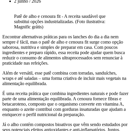
2 junho / 2026
Patê de alho e cenoura fit - A receita saudável que
substitui opções industrializadas. (Foto ilustrativa:
Magnific grátis)
Encontrar alternativas práticas para os lanches do dia a dia nem
sempre é fácil, mas o patê de alho e cenoura fit surge como opção
saborosa, nutritiva e simples de preparar em casa. Com poucos
ingredientes e preparo rápido, essa receita pode ajudar quem busca
reduzir o consumo de alimentos ultraprocessados sem renunciar à
praticidade nas refeições.
Além de versátil, esse patê combina com torradas, sanduíches,
wraps e até saladas – uma forma criativa de incluir mais vegetais na
alimentação equilibrada.
É uma receita prática que combina ingredientes naturais e pode fazer
parte de uma alimentação equilibrada. A cenoura fornece fibras e
betacaroteno, composto que o organismo converte em vitamina A,
enquanto o azeite contribui com gorduras insaturadas que ajudam a
enriquecer o perfil nutricional da preparação.
Já o alho contém compostos bioativos que vêm sendo estudados por
seus potenciais efeitos antioxidantes e anti-inflamatórios. Juntos,