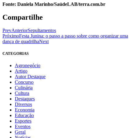
Fonte: Daniela Marinho/SaúdeLAB/terra.com.br
Compartilhe
Prev
Anterior
Sepultamentos
Próximo
Festa Junina: o passo a passo sobre como organizar uma
dança de quadrilha
Next
CATEGORIAS
Agronegócio
Artigo
Autor Destaque
Concurso
Culinária
Cultura
Destaques
Diversos
Economia
Educação
Esportes
Eventos
Geral
Notícias