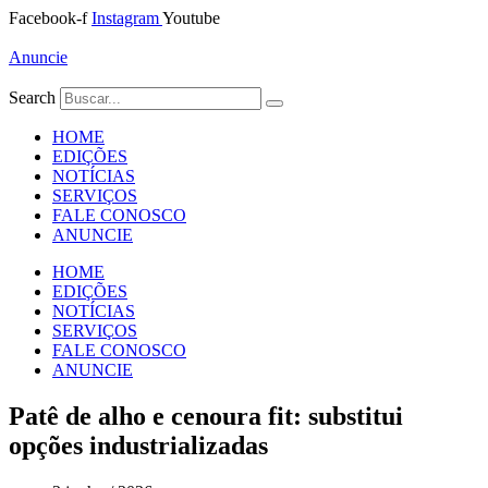
Ir
Facebook-f
Instagram
Youtube
para
o
Anuncie
conteúdo
Search
HOME
EDIÇÕES
NOTÍCIAS
SERVIÇOS
FALE CONOSCO
ANUNCIE
HOME
EDIÇÕES
NOTÍCIAS
SERVIÇOS
FALE CONOSCO
ANUNCIE
Patê de alho e cenoura fit: substitui
opções industrializadas