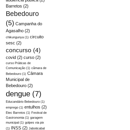
Barretos
(2)
Bebedouro
(5)
Campanha do
Agasalho
(2)
circuito
chikungunya
(1)
sesc
(2)
concurso
(4)
covid
(2)
curso
(2)
curso Práticas de
Comunicação
(1)
câmara de
Câmara
Bebedouro
(1)
Municipal de
Bebedouro
(2)
dengue
(7)
Educandário Bebedouro
(1)
entulhos
(2)
emprego
(1)
Etec Barretos
(1)
Festival de
Gastronomia
(1)
garagem
municipal
(1)
golpes via pix
INSS
(2)
(1)
Jaboticabal