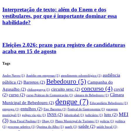
Interpretação de texto: além do Enem e dos
vestibulares, por que é importante dominar essa
habilidade?
Eleições 2.026: prazo para registro de candidaturas
acaba em 15 de agosto
Tags
audiência
Andre Naves
(1)
Assédio em empresas
(1)
atendimento odontológico
(1)
Bebedouro
(5)
pública
(2)
Barretos
(2)
Campanha do
concurso
(4)
Agasalho
(2)
circuito sesc
(2)
covid
chikungunya
(1)
(2)
curso
(2)
Câmara
curso Práticas de Comunicação
(1)
câmara de Bebedouro
(1)
dengue
(7)
Municipal de Bebedouro
(2)
Educandário Bebedouro
(1)
entulhos
(2)
emprego
(1)
Etec Barretos
(1)
Festival de Gastronomia
(1)
garagem
MEI
INSS
(2)
luto
(2)
municipal
(1)
golpes via pix
(1)
Jaboticabal
(1)
judiciário
(1)
(3)
Nota Fiscal Paulista
(1)
Obap
(1)
Plano Municipal de Turismo
(1)
policia
(1)
política
saúde
(2)
(1)
processo seletivo
(1)
Queima do Alho
(1)
saaeb
(1)
saúde bucal
(1)