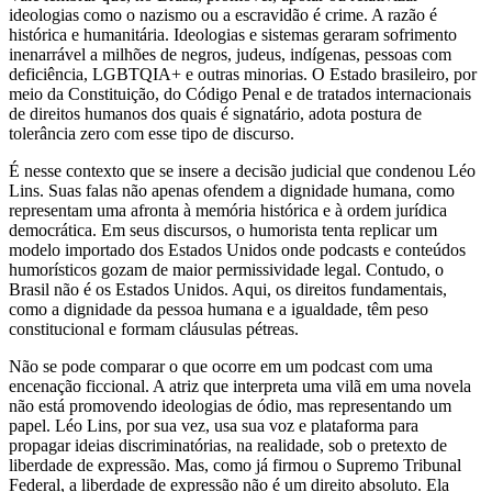
ideologias como o nazismo ou a escravidão é crime. A razão é
histórica e humanitária. Ideologias e sistemas geraram sofrimento
inenarrável a milhões de negros, judeus, indígenas, pessoas com
deficiência, LGBTQIA+ e outras minorias. O Estado brasileiro, por
meio da Constituição, do Código Penal e de tratados internacionais
de direitos humanos dos quais é signatário, adota postura de
tolerância zero com esse tipo de discurso.
É nesse contexto que se insere a decisão judicial que condenou Léo
Lins. Suas falas não apenas ofendem a dignidade humana, como
representam uma afronta à memória histórica e à ordem jurídica
democrática. Em seus discursos, o humorista tenta replicar um
modelo importado dos Estados Unidos onde podcasts e conteúdos
humorísticos gozam de maior permissividade legal. Contudo, o
Brasil não é os Estados Unidos. Aqui, os direitos fundamentais,
como a dignidade da pessoa humana e a igualdade, têm peso
constitucional e formam cláusulas pétreas.
Não se pode comparar o que ocorre em um podcast com uma
encenação ficcional. A atriz que interpreta uma vilã em uma novela
não está promovendo ideologias de ódio, mas representando um
papel. Léo Lins, por sua vez, usa sua voz e plataforma para
propagar ideias discriminatórias, na realidade, sob o pretexto de
liberdade de expressão. Mas, como já firmou o Supremo Tribunal
Federal, a liberdade de expressão não é um direito absoluto. Ela