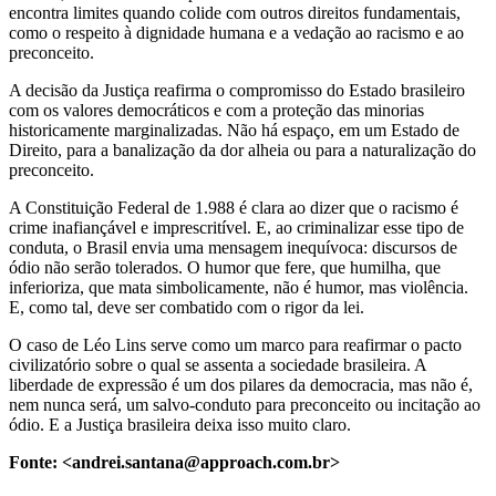
encontra limites quando colide com outros direitos fundamentais,
como o respeito à dignidade humana e a vedação ao racismo e ao
preconceito.
A decisão da Justiça reafirma o compromisso do Estado brasileiro
com os valores democráticos e com a proteção das minorias
historicamente marginalizadas. Não há espaço, em um Estado de
Direito, para a banalização da dor alheia ou para a naturalização do
preconceito.
A Constituição Federal de 1.988 é clara ao dizer que o racismo é
crime inafiançável e imprescritível. E, ao criminalizar esse tipo de
conduta, o Brasil envia uma mensagem inequívoca: discursos de
ódio não serão tolerados. O humor que fere, que humilha, que
inferioriza, que mata simbolicamente, não é humor, mas violência.
E, como tal, deve ser combatido com o rigor da lei.
O caso de Léo Lins serve como um marco para reafirmar o pacto
civilizatório sobre o qual se assenta a sociedade brasileira. A
liberdade de expressão é um dos pilares da democracia, mas não é,
nem nunca será, um salvo-conduto para preconceito ou incitação ao
ódio. E a Justiça brasileira deixa isso muito claro.
Fonte: <andrei.santana@approach.com.br>