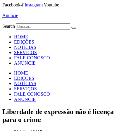
Ir
Facebook-f
Instagram
Youtube
para
o
Anuncie
conteúdo
Search
HOME
EDIÇÕES
NOTÍCIAS
SERVIÇOS
FALE CONOSCO
ANUNCIE
HOME
EDIÇÕES
NOTÍCIAS
SERVIÇOS
FALE CONOSCO
ANUNCIE
Liberdade de expressão não é licença
para o crime