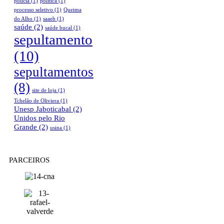
policia
(1)
política
(1)
processo seletivo
(1)
Queima
do Alho
(1)
saaeb
(1)
saúde
(2)
saúde bucal
(1)
sepultamento
(10)
sepultamentos
(8)
site de loja
(1)
Tchelão de Oliviera
(1)
Unesp Jaboticabal
(2)
Unidos pelo Rio
Grande
(2)
usina
(1)
PARCEIROS