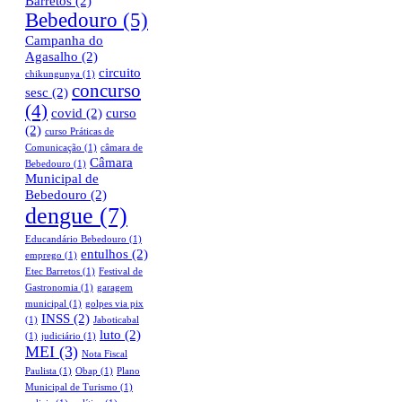
Barretos
(2)
Bebedouro
(5)
Campanha do
Agasalho
(2)
circuito
chikungunya
(1)
concurso
sesc
(2)
(4)
covid
(2)
curso
(2)
curso Práticas de
Comunicação
(1)
câmara de
Câmara
Bebedouro
(1)
Municipal de
Bebedouro
(2)
dengue
(7)
Educandário Bebedouro
(1)
entulhos
(2)
emprego
(1)
Etec Barretos
(1)
Festival de
Gastronomia
(1)
garagem
municipal
(1)
golpes via pix
INSS
(2)
(1)
Jaboticabal
luto
(2)
(1)
judiciário
(1)
MEI
(3)
Nota Fiscal
Paulista
(1)
Obap
(1)
Plano
Municipal de Turismo
(1)