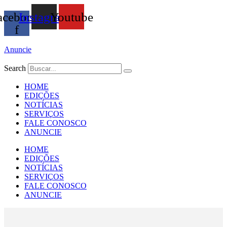
Ir
acebook-
Instagram
Youtube
para
o
f
conteúdo
Anuncie
Search
HOME
EDIÇÕES
NOTÍCIAS
SERVIÇOS
FALE CONOSCO
ANUNCIE
HOME
EDIÇÕES
NOTÍCIAS
SERVIÇOS
FALE CONOSCO
ANUNCIE