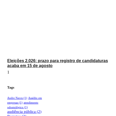
Eleições 2.026: prazo para registro de candidaturas
acaba em 15 de agosto
Tags
Andre Naves
(1)
Assédio em
empresas
(1)
atendimento
odontológico
(1)
audiência pública
(2)