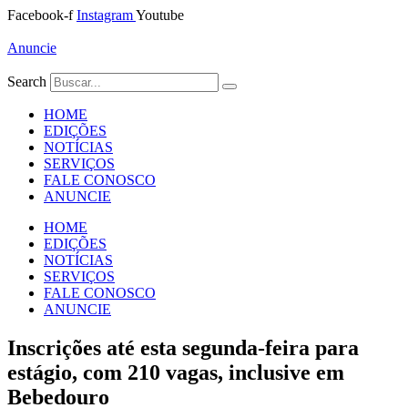
Ir
Facebook-f
Instagram
Youtube
para
o
Anuncie
conteúdo
Search
HOME
EDIÇÕES
NOTÍCIAS
SERVIÇOS
FALE CONOSCO
ANUNCIE
HOME
EDIÇÕES
NOTÍCIAS
SERVIÇOS
FALE CONOSCO
ANUNCIE
Inscrições até esta segunda-feira para
estágio, com 210 vagas, inclusive em
Bebedouro