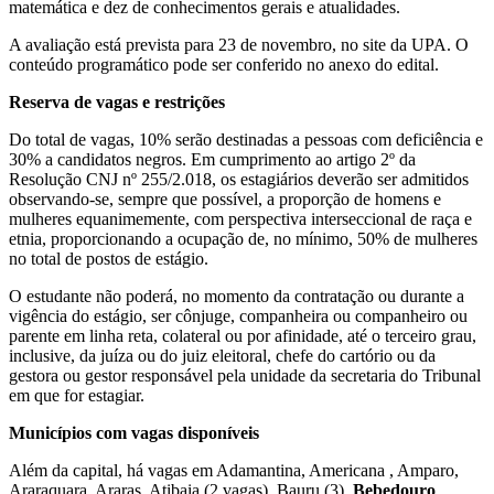
matemática e dez de conhecimentos gerais e atualidades.
A avaliação está prevista para 23 de novembro, no site da UPA. O
conteúdo programático pode ser conferido no anexo do edital.
Reserva de vagas e restrições
Do total de vagas, 10% serão destinadas a pessoas com deficiência e
30% a candidatos negros. Em cumprimento ao artigo 2º da
Resolução CNJ nº 255/2.018, os estagiários deverão ser admitidos
observando-se, sempre que possível, a proporção de homens e
mulheres equanimemente, com perspectiva interseccional de raça e
etnia, proporcionando a ocupação de, no mínimo, 50% de mulheres
no total de postos de estágio.
O estudante não poderá, no momento da contratação ou durante a
vigência do estágio, ser cônjuge, companheira ou companheiro ou
parente em linha reta, colateral ou por afinidade, até o terceiro grau,
inclusive, da juíza ou do juiz eleitoral, chefe do cartório ou da
gestora ou gestor responsável pela unidade da secretaria do Tribunal
em que for estagiar.
Municípios com vagas disponíveis
Além da capital, há vagas em Adamantina, Americana , Amparo,
Araraquara, Araras, Atibaia (2 vagas), Bauru (3),
Bebedouro
,