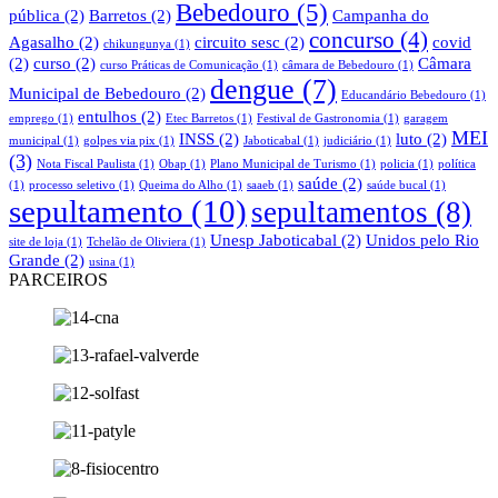
Bebedouro
(5)
pública
(2)
Barretos
(2)
Campanha do
concurso
(4)
Agasalho
(2)
circuito sesc
(2)
covid
chikungunya
(1)
(2)
curso
(2)
Câmara
curso Práticas de Comunicação
(1)
câmara de Bebedouro
(1)
dengue
(7)
Municipal de Bebedouro
(2)
Educandário Bebedouro
(1)
entulhos
(2)
emprego
(1)
Etec Barretos
(1)
Festival de Gastronomia
(1)
garagem
MEI
INSS
(2)
luto
(2)
municipal
(1)
golpes via pix
(1)
Jaboticabal
(1)
judiciário
(1)
(3)
Nota Fiscal Paulista
(1)
Obap
(1)
Plano Municipal de Turismo
(1)
policia
(1)
política
saúde
(2)
(1)
processo seletivo
(1)
Queima do Alho
(1)
saaeb
(1)
saúde bucal
(1)
sepultamento
(10)
sepultamentos
(8)
Unesp Jaboticabal
(2)
Unidos pelo Rio
site de loja
(1)
Tchelão de Oliviera
(1)
Grande
(2)
usina
(1)
PARCEIROS