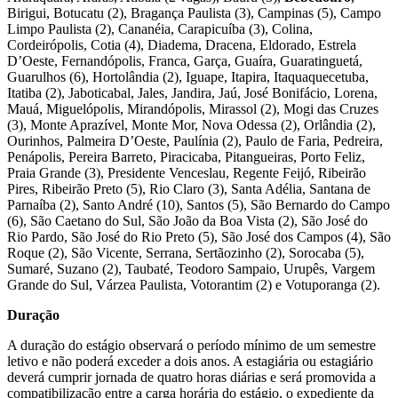
Birigui, Botucatu (2), Bragança Paulista (3), Campinas (5), Campo
Limpo Paulista (2), Cananéia, Carapicuíba (3), Colina,
Cordeirópolis, Cotia (4), Diadema, Dracena, Eldorado, Estrela
D’Oeste, Fernandópolis, Franca, Garça, Guaíra, Guaratinguetá,
Guarulhos (6), Hortolândia (2), Iguape, Itapira, Itaquaquecetuba,
Itatiba (2), Jaboticabal, Jales, Jandira, Jaú, José Bonifácio, Lorena,
Mauá, Miguelópolis, Mirandópolis, Mirassol (2), Mogi das Cruzes
(3), Monte Aprazível, Monte Mor, Nova Odessa (2), Orlândia (2),
Ourinhos, Palmeira D’Oeste, Paulínia (2), Paulo de Faria, Pedreira,
Penápolis, Pereira Barreto, Piracicaba, Pitangueiras, Porto Feliz,
Praia Grande (3), Presidente Venceslau, Regente Feijó, Ribeirão
Pires, Ribeirão Preto (5), Rio Claro (3), Santa Adélia, Santana de
Parnaíba (2), Santo André (10), Santos (5), São Bernardo do Campo
(6), São Caetano do Sul, São João da Boa Vista (2), São José do
Rio Pardo, São José do Rio Preto (5), São José dos Campos (4), São
Roque (2), São Vicente, Serrana, Sertãozinho (2), Sorocaba (5),
Sumaré, Suzano (2), Taubaté, Teodoro Sampaio, Urupês, Vargem
Grande do Sul, Várzea Paulista, Votorantim (2) e Votuporanga (2).
Duração
A duração do estágio observará o período mínimo de um semestre
letivo e não poderá exceder a dois anos. A estagiária ou estagiário
deverá cumprir jornada de quatro horas diárias e será promovida a
compatibilização entre a carga horária do estágio, o expediente da