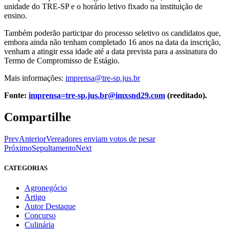
unidade do TRE-SP e o horário letivo fixado na instituição de
ensino.
Também poderão participar do processo seletivo os candidatos que,
embora ainda não tenham completado 16 anos na data da inscrição,
venham a atingir essa idade até a data prevista para a assinatura do
Termo de Compromisso de Estágio.
Mais informações:
imprensa@tre-sp.jus.br
Fonte:
imprensa=tre-sp.jus.br@imxsnd29.com
(reeditado).
Compartilhe
Prev
Anterior
Vereadores enviam votos de pesar
Próximo
Sepultamento
Next
CATEGORIAS
Agronegócio
Artigo
Autor Destaque
Concurso
Culinária