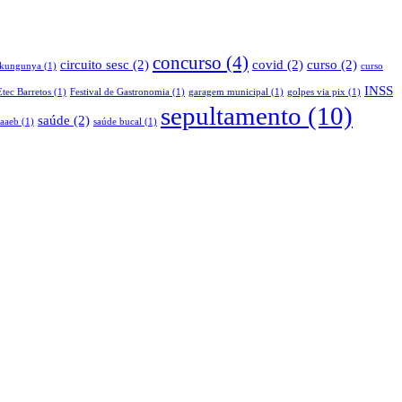
concurso
(4)
circuito sesc
(2)
covid
(2)
curso
(2)
ikungunya
(1)
curso
INSS
Etec Barretos
(1)
Festival de Gastronomia
(1)
garagem municipal
(1)
golpes via pix
(1)
sepultamento
(10)
saúde
(2)
saaeb
(1)
saúde bucal
(1)