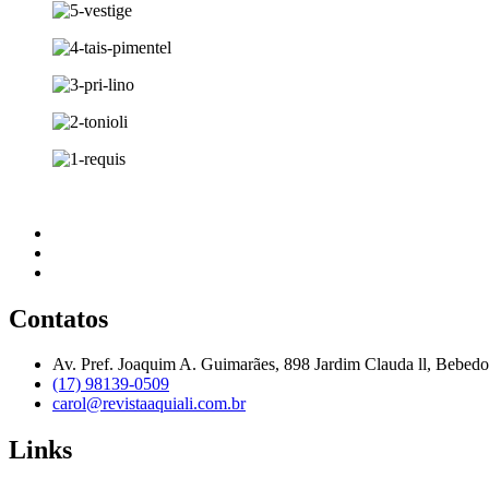
Contatos
Av. Pref. Joaquim A. Guimarães, 898 Jardim Clauda ll, Bebed
(17) 98139-0509
carol@revistaaquiali.com.br
Links