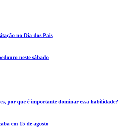
itação no Dia dos Pais
bedouro neste sábado
res, por que é importante dominar essa habilidade?
acaba em 15 de agosto