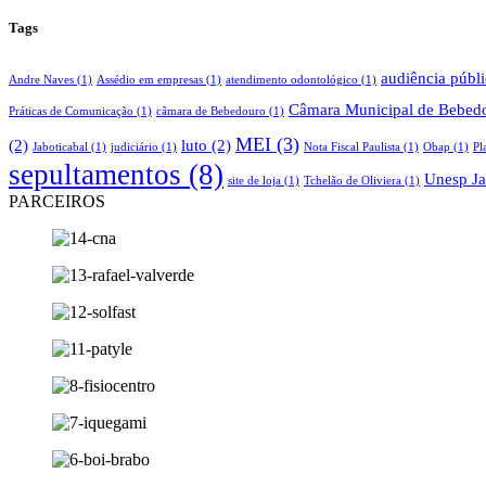
Tags
audiência públ
Andre Naves
(1)
Assédio em empresas
(1)
atendimento odontológico
(1)
Câmara Municipal de Bebed
Práticas de Comunicação
(1)
câmara de Bebedouro
(1)
MEI
(3)
(2)
luto
(2)
Jaboticabal
(1)
judiciário
(1)
Nota Fiscal Paulista
(1)
Obap
(1)
Pl
sepultamentos
(8)
Unesp Ja
site de loja
(1)
Tchelão de Oliviera
(1)
PARCEIROS