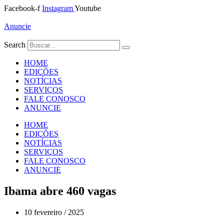
Ir
Facebook-f
Instagram
Youtube
para
o
Anuncie
conteúdo
Search
HOME
EDIÇÕES
NOTÍCIAS
SERVIÇOS
FALE CONOSCO
ANUNCIE
HOME
EDIÇÕES
NOTÍCIAS
SERVIÇOS
FALE CONOSCO
ANUNCIE
Ibama abre 460 vagas
10 fevereiro / 2025