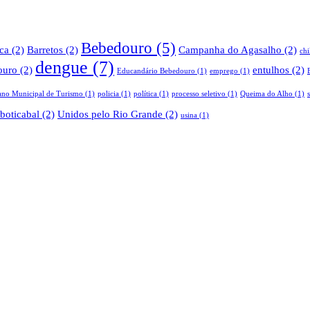
Bebedouro
(5)
ica
(2)
Barretos
(2)
Campanha do Agasalho
(2)
ch
dengue
(7)
ouro
(2)
entulhos
(2)
Educandário Bebedouro
(1)
emprego
(1)
ano Municipal de Turismo
(1)
policia
(1)
política
(1)
processo seletivo
(1)
Queima do Alho
(1)
boticabal
(2)
Unidos pelo Rio Grande
(2)
usina
(1)