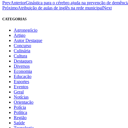
Prev
Anterior
Ginástica para o cérebro ajuda na prevenção de demênci
Próximo
Atribuição de aulas de inglês na rede municipal
Next
CATEGORIAS
Agronegócio
Artigo
Autor Destaque
Concurso
Culinária
Cultura
Destaques
Diversos
Economia
Educação
Esportes
Eventos
Geral
Notícias
Orientação
Polícia
Política
Região
Saúde
Tecnologia