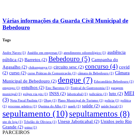
Várias informações da Guarda Civil Municipal de
Bebedouro
Tags
audiência
Andre Naves
(1)
Assédio em empresas
(1)
atendimento odontológico
(1)
Bebedouro
(5)
pública
(2)
Barretos
(2)
Campanha do
concurso
(4)
Agasalho
(2)
circuito sesc
(2)
covid
chikungunya
(1)
(2)
curso
(2)
Câmara
curso Práticas de Comunicação
(1)
câmara de Bebedouro
(1)
dengue
(7)
Municipal de Bebedouro
(2)
Educandário Bebedouro
(1)
entulhos
(2)
emprego
(1)
Etec Barretos
(1)
Festival de Gastronomia
(1)
garagem
MEI
INSS
(2)
luto
(2)
municipal
(1)
golpes via pix
(1)
Jaboticabal
(1)
judiciário
(1)
(3)
Nota Fiscal Paulista
(1)
Obap
(1)
Plano Municipal de Turismo
(1)
policia
(1)
política
saúde
(2)
(1)
processo seletivo
(1)
Queima do Alho
(1)
saaeb
(1)
saúde bucal
(1)
sepultamento
(10)
sepultamentos
(8)
Unesp Jaboticabal
(2)
Unidos pelo Rio
site de loja
(1)
Tchelão de Oliviera
(1)
Grande
(2)
usina
(1)
PARCEIROS