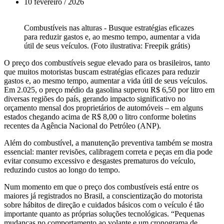
10 fevereiro / 2026
Combustíveis nas alturas - Busque estratégias eficazes
para reduzir gastos e, ao mesmo tempo, aumentar a vida
útil de seus veículos. (Foto ilustrativa: Freepik grátis)
O preço dos combustíveis segue elevado para os brasileiros, tanto
que muitos motoristas buscam estratégias eficazes para reduzir
gastos e, ao mesmo tempo, aumentar a vida útil de seus veículos.
Em 2.025, o preço médio da gasolina superou R$ 6,50 por litro em
diversas regiões do país, gerando impacto significativo no
orçamento mensal dos proprietários de automóveis – em alguns
estados chegando acima de R$ 8,00 o litro conforme boletins
recentes da Agência Nacional do Petróleo (ANP).
Além do combustível, a manutenção preventiva também se mostra
essencial: manter revisões, calibragem correta e peças em dia pode
evitar consumo excessivo e desgastes prematuros do veículo,
reduzindo custos ao longo do tempo.
Num momento em que o preço dos combustíveis está entre os
maiores já registrados no Brasil, a conscientização do motorista
sobre hábitos de direção e cuidados básicos com o veículo é tão
importante quanto as próprias soluções tecnológicas. “Pequenas
mudanças no comportamento ao volante e um cronograma de