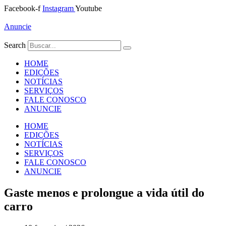
Ir
Facebook-f
Instagram
Youtube
para
o
Anuncie
conteúdo
Search
HOME
EDIÇÕES
NOTÍCIAS
SERVIÇOS
FALE CONOSCO
ANUNCIE
HOME
EDIÇÕES
NOTÍCIAS
SERVIÇOS
FALE CONOSCO
ANUNCIE
Gaste menos e prolongue a vida útil do
carro