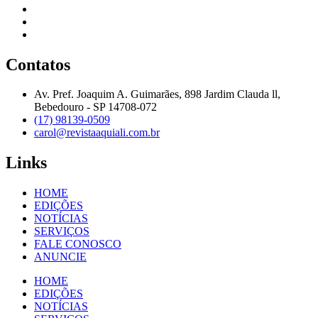
Contatos
Av. Pref. Joaquim A. Guimarães, 898 Jardim Clauda ll,
Bebedouro - SP 14708-072
(17) 98139-0509
carol@revistaaquiali.com.br
Links
HOME
EDIÇÕES
NOTÍCIAS
SERVIÇOS
FALE CONOSCO
ANUNCIE
HOME
EDIÇÕES
NOTÍCIAS