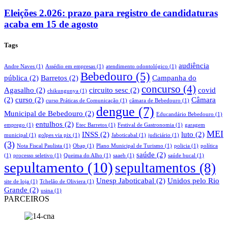
Eleições 2.026: prazo para registro de candidaturas
acaba em 15 de agosto
Tags
audiência
Andre Naves
(1)
Assédio em empresas
(1)
atendimento odontológico
(1)
Bebedouro
(5)
pública
(2)
Barretos
(2)
Campanha do
concurso
(4)
Agasalho
(2)
circuito sesc
(2)
covid
chikungunya
(1)
(2)
curso
(2)
Câmara
curso Práticas de Comunicação
(1)
câmara de Bebedouro
(1)
dengue
(7)
Municipal de Bebedouro
(2)
Educandário Bebedouro
(1)
entulhos
(2)
emprego
(1)
Etec Barretos
(1)
Festival de Gastronomia
(1)
garagem
MEI
INSS
(2)
luto
(2)
municipal
(1)
golpes via pix
(1)
Jaboticabal
(1)
judiciário
(1)
(3)
Nota Fiscal Paulista
(1)
Obap
(1)
Plano Municipal de Turismo
(1)
policia
(1)
política
saúde
(2)
(1)
processo seletivo
(1)
Queima do Alho
(1)
saaeb
(1)
saúde bucal
(1)
sepultamento
(10)
sepultamentos
(8)
Unesp Jaboticabal
(2)
Unidos pelo Rio
site de loja
(1)
Tchelão de Oliviera
(1)
Grande
(2)
usina
(1)
PARCEIROS