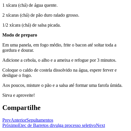
1 xícara (chá) de água quente.
2 xícaras (chá) de pão duro ralado grosso.
1/2 xícara (chá) de salsa picada.
Modo de preparo
Em uma panela, em fogo médio, frite o bacon até soltar toda a
gordura e dourar.
Adicione a cebola, o alho e a ameixa e refogue por 3 minutos.
Coloque o caldo de costela dissolvido na água, espere ferver e
desligue o fogo.
Aos poucos, misture o pão e a salsa até formar uma farofa úmida.
Sirva e aproveite!
Compartilhe
Prev
Anterior
Sepultamentos
Próximo
Etec de Barretos divulga processo seletivo
Next