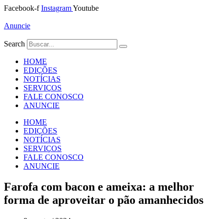
Ir
Facebook-f
Instagram
Youtube
para
o
Anuncie
conteúdo
Search
HOME
EDIÇÕES
NOTÍCIAS
SERVIÇOS
FALE CONOSCO
ANUNCIE
HOME
EDIÇÕES
NOTÍCIAS
SERVIÇOS
FALE CONOSCO
ANUNCIE
Farofa com bacon e ameixa: a melhor
forma de aproveitar o pão amanhecidos