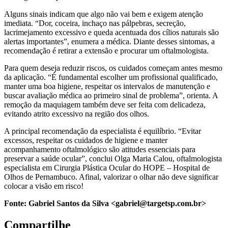
Alguns sinais indicam que algo não vai bem e exigem atenção
imediata. “Dor, coceira, inchaço nas pálpebras, secreção,
lacrimejamento excessivo e queda acentuada dos cílios naturais são
alertas importantes”, enumera a médica. Diante desses sintomas, a
recomendação é retirar a extensão e procurar um oftalmologista.
Para quem deseja reduzir riscos, os cuidados começam antes mesmo
da aplicação. “É fundamental escolher um profissional qualificado,
manter uma boa higiene, respeitar os intervalos de manutenção e
buscar avaliação médica ao primeiro sinal de problema”, orienta. A
remoção da maquiagem também deve ser feita com delicadeza,
evitando atrito excessivo na região dos olhos.
A principal recomendação da especialista é equilíbrio. “Evitar
excessos, respeitar os cuidados de higiene e manter
acompanhamento oftalmológico são atitudes essenciais para
preservar a saúde ocular”, conclui Olga Maria Calou, oftalmologista
especialista em Cirurgia Plástica Ocular do HOPE – Hospital de
Olhos de Pernambuco. Afinal, valorizar o olhar não deve significar
colocar a visão em risco!
Fonte:
Gabriel Santos da Silva <gabriel@targetsp.com.br>
Compartilhe