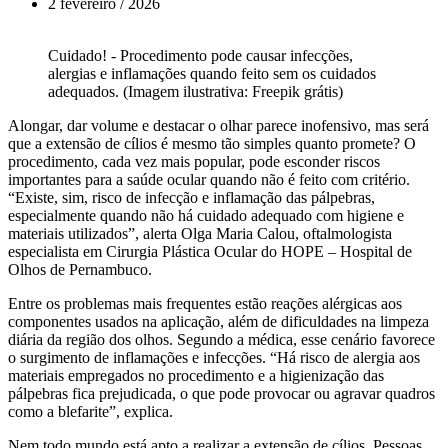
2 fevereiro / 2026
Cuidado! - Procedimento pode causar infecções,
alergias e inflamações quando feito sem os cuidados
adequados. (Imagem ilustrativa: Freepik grátis)
Alongar, dar volume e destacar o olhar parece inofensivo, mas será
que a extensão de cílios é mesmo tão simples quanto promete? O
procedimento, cada vez mais popular, pode esconder riscos
importantes para a saúde ocular quando não é feito com critério.
“Existe, sim, risco de infecção e inflamação das pálpebras,
especialmente quando não há cuidado adequado com higiene e
materiais utilizados”, alerta Olga Maria Calou, oftalmologista
especialista em Cirurgia Plástica Ocular do HOPE – Hospital de
Olhos de Pernambuco.
Entre os problemas mais frequentes estão reações alérgicas aos
componentes usados na aplicação, além de dificuldades na limpeza
diária da região dos olhos. Segundo a médica, esse cenário favorece
o surgimento de inflamações e infecções. “Há risco de alergia aos
materiais empregados no procedimento e a higienização das
pálpebras fica prejudicada, o que pode provocar ou agravar quadros
como a blefarite”, explica.
Nem todo mundo está apto a realizar a extensão de cílios. Pessoas