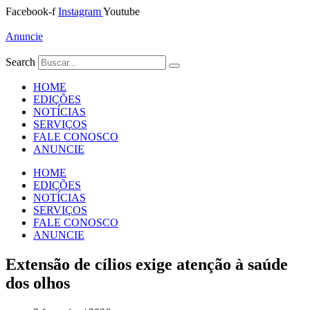
Ir
Facebook-f
Instagram
Youtube
para
o
Anuncie
conteúdo
Search
HOME
EDIÇÕES
NOTÍCIAS
SERVIÇOS
FALE CONOSCO
ANUNCIE
HOME
EDIÇÕES
NOTÍCIAS
SERVIÇOS
FALE CONOSCO
ANUNCIE
Extensão de cílios exige atenção à saúde
dos olhos