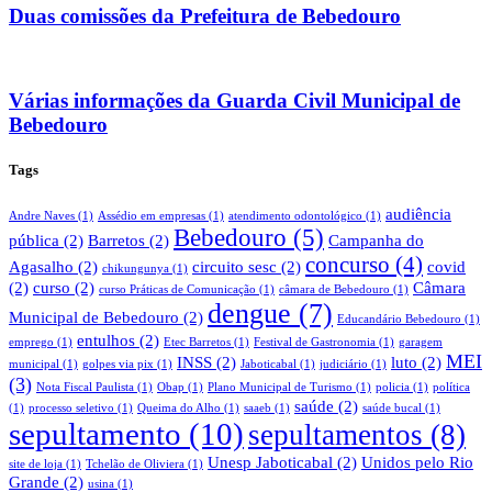
Duas comissões da Prefeitura de Bebedouro
Várias informações da Guarda Civil Municipal de
Bebedouro
Tags
audiência
Andre Naves
(1)
Assédio em empresas
(1)
atendimento odontológico
(1)
Bebedouro
(5)
pública
(2)
Barretos
(2)
Campanha do
concurso
(4)
Agasalho
(2)
circuito sesc
(2)
covid
chikungunya
(1)
(2)
curso
(2)
Câmara
curso Práticas de Comunicação
(1)
câmara de Bebedouro
(1)
dengue
(7)
Municipal de Bebedouro
(2)
Educandário Bebedouro
(1)
entulhos
(2)
emprego
(1)
Etec Barretos
(1)
Festival de Gastronomia
(1)
garagem
MEI
INSS
(2)
luto
(2)
municipal
(1)
golpes via pix
(1)
Jaboticabal
(1)
judiciário
(1)
(3)
Nota Fiscal Paulista
(1)
Obap
(1)
Plano Municipal de Turismo
(1)
policia
(1)
política
saúde
(2)
(1)
processo seletivo
(1)
Queima do Alho
(1)
saaeb
(1)
saúde bucal
(1)
sepultamento
(10)
sepultamentos
(8)
Unesp Jaboticabal
(2)
Unidos pelo Rio
site de loja
(1)
Tchelão de Oliviera
(1)
Grande
(2)
usina
(1)