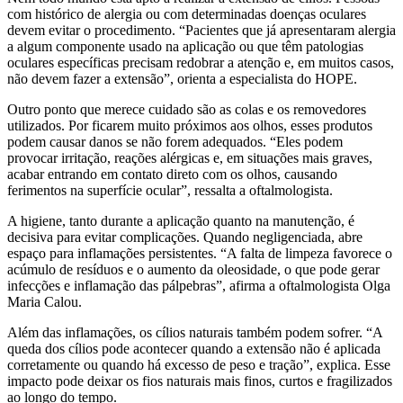
com histórico de alergia ou com determinadas doenças oculares
devem evitar o procedimento. “Pacientes que já apresentaram alergia
a algum componente usado na aplicação ou que têm patologias
oculares específicas precisam redobrar a atenção e, em muitos casos,
não devem fazer a extensão”, orienta a especialista do HOPE.
Outro ponto que merece cuidado são as colas e os removedores
utilizados. Por ficarem muito próximos aos olhos, esses produtos
podem causar danos se não forem adequados. “Eles podem
provocar irritação, reações alérgicas e, em situações mais graves,
acabar entrando em contato direto com os olhos, causando
ferimentos na superfície ocular”, ressalta a oftalmologista.
A higiene, tanto durante a aplicação quanto na manutenção, é
decisiva para evitar complicações. Quando negligenciada, abre
espaço para inflamações persistentes. “A falta de limpeza favorece o
acúmulo de resíduos e o aumento da oleosidade, o que pode gerar
infecções e inflamação das pálpebras”, afirma a oftalmologista Olga
Maria Calou.
Além das inflamações, os cílios naturais também podem sofrer. “A
queda dos cílios pode acontecer quando a extensão não é aplicada
corretamente ou quando há excesso de peso e tração”, explica. Esse
impacto pode deixar os fios naturais mais finos, curtos e fragilizados
ao longo do tempo.