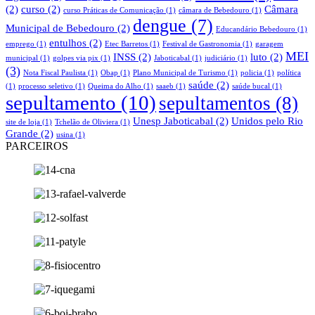
(2)
curso
(2)
Câmara
curso Práticas de Comunicação
(1)
câmara de Bebedouro
(1)
dengue
(7)
Municipal de Bebedouro
(2)
Educandário Bebedouro
(1)
entulhos
(2)
emprego
(1)
Etec Barretos
(1)
Festival de Gastronomia
(1)
garagem
MEI
INSS
(2)
luto
(2)
municipal
(1)
golpes via pix
(1)
Jaboticabal
(1)
judiciário
(1)
(3)
Nota Fiscal Paulista
(1)
Obap
(1)
Plano Municipal de Turismo
(1)
policia
(1)
política
saúde
(2)
(1)
processo seletivo
(1)
Queima do Alho
(1)
saaeb
(1)
saúde bucal
(1)
sepultamento
(10)
sepultamentos
(8)
Unesp Jaboticabal
(2)
Unidos pelo Rio
site de loja
(1)
Tchelão de Oliviera
(1)
Grande
(2)
usina
(1)
PARCEIROS