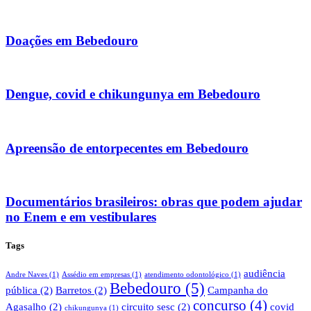
Doações em Bebedouro
Dengue, covid e chikungunya em Bebedouro
Apreensão de entorpecentes em Bebedouro
Documentários brasileiros: obras que podem ajudar
no Enem e em vestibulares
Tags
audiência
Andre Naves
(1)
Assédio em empresas
(1)
atendimento odontológico
(1)
Bebedouro
(5)
pública
(2)
Barretos
(2)
Campanha do
concurso
(4)
Agasalho
(2)
circuito sesc
(2)
covid
chikungunya
(1)