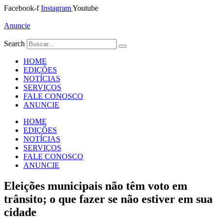
Ir
Facebook-f
Instagram
Youtube
para
o
Anuncie
conteúdo
Search
HOME
EDIÇÕES
NOTÍCIAS
SERVIÇOS
FALE CONOSCO
ANUNCIE
HOME
EDIÇÕES
NOTÍCIAS
SERVIÇOS
FALE CONOSCO
ANUNCIE
Eleições municipais não têm voto em
trânsito; o que fazer se não estiver em sua
cidade