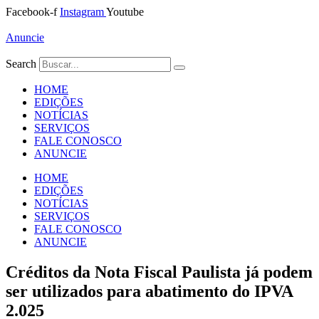
Ir
Facebook-f
Instagram
Youtube
para
o
Anuncie
conteúdo
Search
HOME
EDIÇÕES
NOTÍCIAS
SERVIÇOS
FALE CONOSCO
ANUNCIE
HOME
EDIÇÕES
NOTÍCIAS
SERVIÇOS
FALE CONOSCO
ANUNCIE
Créditos da Nota Fiscal Paulista já podem
ser utilizados para abatimento do IPVA
2.025