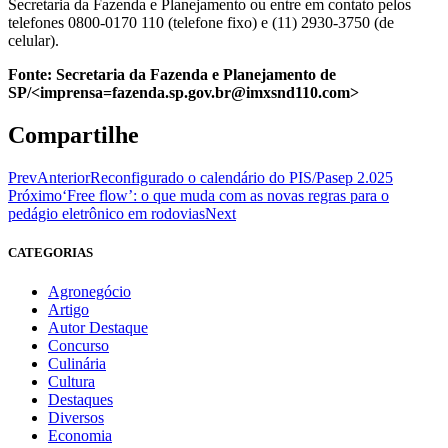
Secretaria da Fazenda e Planejamento ou entre em contato pelos
telefones 0800-0170 110 (telefone fixo) e (11) 2930-3750 (de
celular).
Fonte:
Secretaria da Fazenda e Planejamento de
SP/<imprensa=fazenda.sp.gov.br@imxsnd110.com>
Compartilhe
Prev
Anterior
Reconfigurado o calendário do PIS/Pasep 2.025
Próximo
‘Free flow’: o que muda com as novas regras para o
pedágio eletrônico em rodovias
Next
CATEGORIAS
Agronegócio
Artigo
Autor Destaque
Concurso
Culinária
Cultura
Destaques
Diversos
Economia