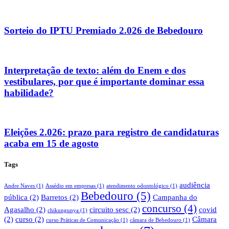
Sorteio do IPTU Premiado 2.026 de Bebedouro
Interpretação de texto: além do Enem e dos
vestibulares, por que é importante dominar essa
habilidade?
Eleições 2.026: prazo para registro de candidaturas
acaba em 15 de agosto
Tags
audiência
Andre Naves
(1)
Assédio em empresas
(1)
atendimento odontológico
(1)
Bebedouro
(5)
pública
(2)
Barretos
(2)
Campanha do
concurso
(4)
Agasalho
(2)
circuito sesc
(2)
covid
chikungunya
(1)
(2)
curso
(2)
Câmara
curso Práticas de Comunicação
(1)
câmara de Bebedouro
(1)