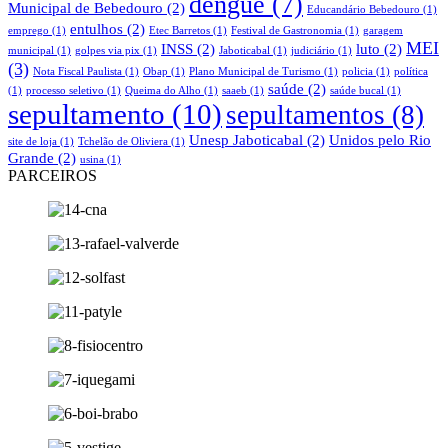
dengue
(7)
Municipal de Bebedouro
(2)
Educandário Bebedouro
(1)
entulhos
(2)
emprego
(1)
Etec Barretos
(1)
Festival de Gastronomia
(1)
garagem
MEI
INSS
(2)
luto
(2)
municipal
(1)
golpes via pix
(1)
Jaboticabal
(1)
judiciário
(1)
(3)
Nota Fiscal Paulista
(1)
Obap
(1)
Plano Municipal de Turismo
(1)
policia
(1)
política
saúde
(2)
(1)
processo seletivo
(1)
Queima do Alho
(1)
saaeb
(1)
saúde bucal
(1)
sepultamento
(10)
sepultamentos
(8)
Unesp Jaboticabal
(2)
Unidos pelo Rio
site de loja
(1)
Tchelão de Oliviera
(1)
Grande
(2)
usina
(1)
PARCEIROS