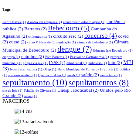
Tags
audiência
Andre Naves
(1)
Assédio em empresas
(1)
atendimento odontológico
(1)
Bebedouro
(5)
pública
(2)
Barretos
(2)
Campanha do
concurso
(4)
Agasalho
(2)
circuito sesc
(2)
covid
chikungunya
(1)
(2)
curso
(2)
Câmara
curso Práticas de Comunicação
(1)
câmara de Bebedouro
(1)
dengue
(7)
Municipal de Bebedouro
(2)
Educandário Bebedouro
(1)
entulhos
(2)
emprego
(1)
Etec Barretos
(1)
Festival de Gastronomia
(1)
garagem
MEI
INSS
(2)
luto
(2)
municipal
(1)
golpes via pix
(1)
Jaboticabal
(1)
judiciário
(1)
(3)
Nota Fiscal Paulista
(1)
Obap
(1)
Plano Municipal de Turismo
(1)
policia
(1)
política
saúde
(2)
(1)
processo seletivo
(1)
Queima do Alho
(1)
saaeb
(1)
saúde bucal
(1)
sepultamento
(10)
sepultamentos
(8)
Unesp Jaboticabal
(2)
Unidos pelo Rio
site de loja
(1)
Tchelão de Oliviera
(1)
Grande
(2)
usina
(1)
PARCEIROS