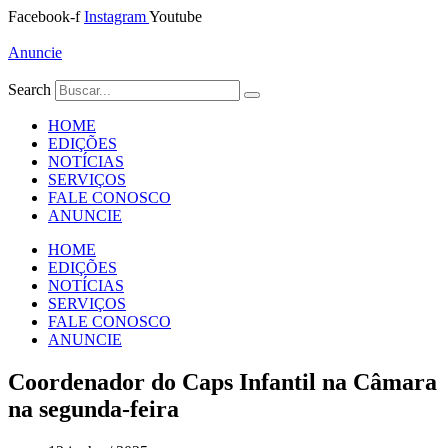
Ir
Facebook-f
Instagram
Youtube
para
o
Anuncie
conteúdo
Search
HOME
EDIÇÕES
NOTÍCIAS
SERVIÇOS
FALE CONOSCO
ANUNCIE
HOME
EDIÇÕES
NOTÍCIAS
SERVIÇOS
FALE CONOSCO
ANUNCIE
Coordenador do Caps Infantil na Câmara
na segunda-feira