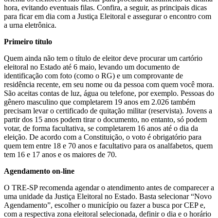
hora, evitando eventuais filas. Confira, a seguir, as principais dicas
para ficar em dia com a Justiça Eleitoral e assegurar o encontro com
a urna eletrônica.
Primeiro título
Quem ainda não tem o título de eleitor deve procurar um cartório
eleitoral no Estado até 6 maio, levando um documento de
identificação com foto (como o RG) e um comprovante de
residência recente, em seu nome ou da pessoa com quem você mora.
São aceitas contas de luz, água ou telefone, por exemplo. Pessoas do
gênero masculino que completarem 19 anos em 2.026 também
precisam levar o certificado de quitação militar (reservista). Jovens a
partir dos 15 anos podem tirar o documento, no entanto, só podem
votar, de forma facultativa, se completarem 16 anos até o dia da
eleição. De acordo com a Constituição, o voto é obrigatório para
quem tem entre 18 e 70 anos e facultativo para os analfabetos, quem
tem 16 e 17 anos e os maiores de 70.
Agendamento on-line
O TRE-SP recomenda agendar o atendimento antes de comparecer a
uma unidade da Justiça Eleitoral no Estado. Basta selecionar “Novo
Agendamento”, escolher o município ou fazer a busca por CEP e,
com a respectiva zona eleitoral selecionada, definir o dia e o horário