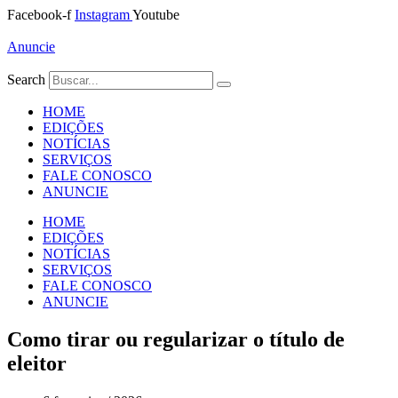
Ir
Facebook-f
Instagram
Youtube
para
o
Anuncie
conteúdo
Search
HOME
EDIÇÕES
NOTÍCIAS
SERVIÇOS
FALE CONOSCO
ANUNCIE
HOME
EDIÇÕES
NOTÍCIAS
SERVIÇOS
FALE CONOSCO
ANUNCIE
Como tirar ou regularizar o título de
eleitor