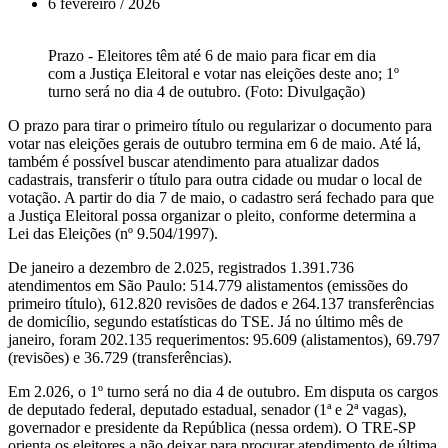
6 fevereiro / 2026
Prazo - Eleitores têm até 6 de maio para ficar em dia
com a Justiça Eleitoral e votar nas eleições deste ano; 1º
turno será no dia 4 de outubro. (Foto: Divulgação)
O prazo para tirar o primeiro título ou regularizar o documento para
votar nas eleições gerais de outubro termina em 6 de maio. Até lá,
também é possível buscar atendimento para atualizar dados
cadastrais, transferir o título para outra cidade ou mudar o local de
votação. A partir do dia 7 de maio, o cadastro será fechado para que
a Justiça Eleitoral possa organizar o pleito, conforme determina a
Lei das Eleições (nº 9.504/1997).
De janeiro a dezembro de 2.025, registrados 1.391.736
atendimentos em São Paulo: 514.779 alistamentos (emissões do
primeiro título), 612.820 revisões de dados e 264.137 transferências
de domicílio, segundo estatísticas do TSE. Já no último mês de
janeiro, foram 202.135 requerimentos: 95.609 (alistamentos), 69.797
(revisões) e 36.729 (transferências).
Em 2.026, o 1º turno será no dia 4 de outubro. Em disputa os cargos
de deputado federal, deputado estadual, senador (1ª e 2ª vagas),
governador e presidente da República (nessa ordem). O TRE-SP
orienta os eleitores a não deixar para procurar atendimento de última