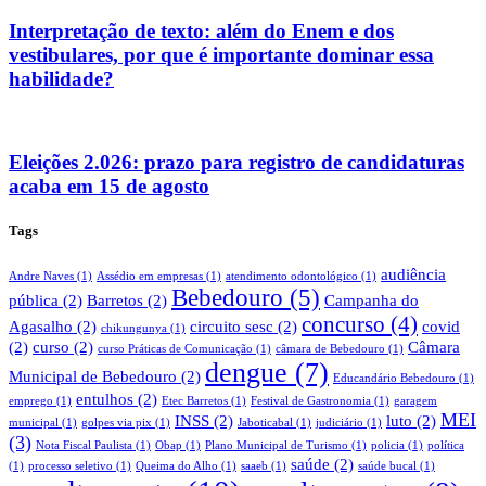
Interpretação de texto: além do Enem e dos
vestibulares, por que é importante dominar essa
habilidade?
Eleições 2.026: prazo para registro de candidaturas
acaba em 15 de agosto
Tags
audiência
Andre Naves
(1)
Assédio em empresas
(1)
atendimento odontológico
(1)
Bebedouro
(5)
pública
(2)
Barretos
(2)
Campanha do
concurso
(4)
Agasalho
(2)
circuito sesc
(2)
covid
chikungunya
(1)
(2)
curso
(2)
Câmara
curso Práticas de Comunicação
(1)
câmara de Bebedouro
(1)
dengue
(7)
Municipal de Bebedouro
(2)
Educandário Bebedouro
(1)
entulhos
(2)
emprego
(1)
Etec Barretos
(1)
Festival de Gastronomia
(1)
garagem
MEI
INSS
(2)
luto
(2)
municipal
(1)
golpes via pix
(1)
Jaboticabal
(1)
judiciário
(1)
(3)
Nota Fiscal Paulista
(1)
Obap
(1)
Plano Municipal de Turismo
(1)
policia
(1)
política
saúde
(2)
(1)
processo seletivo
(1)
Queima do Alho
(1)
saaeb
(1)
saúde bucal
(1)