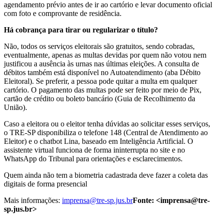
agendamento prévio antes de ir ao cartório e levar documento oficial
com foto e comprovante de residência.
Há cobrança para tirar ou regularizar o título?
Não, todos os serviços eleitorais são gratuitos, sendo cobradas,
eventualmente, apenas as multas devidas por quem não votou nem
justificou a ausência às urnas nas últimas eleições. A consulta de
débitos também está disponível no Autoatendimento (aba Débito
Eleitoral). Se preferir, a pessoa pode quitar a multa em qualquer
cartório. O pagamento das multas pode ser feito por meio de Pix,
cartão de crédito ou boleto bancário (Guia de Recolhimento da
União).
Caso a eleitora ou o eleitor tenha dúvidas ao solicitar esses serviços,
o TRE-SP disponibiliza o telefone 148 (Central de Atendimento ao
Eleitor) e o chatbot Lina, baseado em Inteligência Artificial. O
assistente virtual funciona de forma ininterrupta no site e no
WhatsApp do Tribunal para orientações e esclarecimentos.
Quem ainda não tem a biometria cadastrada deve fazer a coleta das
digitais de forma presencial
Mais informações:
imprensa@tre-sp.jus.br
Fonte: <imprensa@tre-
sp.jus.br>