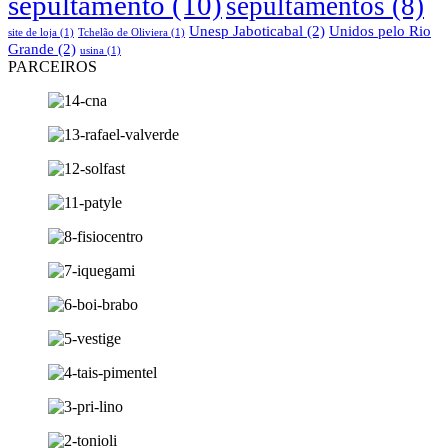
sepultamento
(10)
sepultamentos
(8)
Unesp Jaboticabal
(2)
Unidos pelo Rio
site de loja
(1)
Tchelão de Oliviera
(1)
Grande
(2)
usina
(1)
PARCEIROS