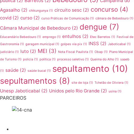
pública
(2)
Barretos
(2)
Campanha do
concurso
(4)
Agasalho
(2)
circuito sesc
(2)
chikungunya
(1)
covid
(2)
curso
(2)
curso Práticas de Comunicação
(1)
câmara de Bebedouro
(1)
dengue
(7)
Câmara Municipal de Bebedouro
(2)
entulhos
(2)
Educandário Bebedouro
(1)
emprego
(1)
Etec Barretos
(1)
Festival de
INSS
(2)
Gastronomia
(1)
garagem municipal
(1)
golpes via pix
(1)
Jaboticabal
(1)
MEI
(3)
luto
(2)
judiciário
(1)
Nota Fiscal Paulista
(1)
Obap
(1)
Plano Municipal
de Turismo
(1)
policia
(1)
política
(1)
processo seletivo
(1)
Queima do Alho
(1)
saaeb
sepultamento
(10)
saúde
(2)
(1)
saúde bucal
(1)
sepultamentos
(8)
site de loja
(1)
Tchelão de Oliviera
(1)
Unesp Jaboticabal
(2)
Unidos pelo Rio Grande
(2)
usina
(1)
PARCEIROS