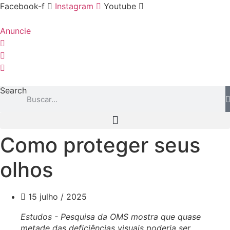
Ir
Facebook-f
Instagram
Youtube
para
o
Anuncie
conteúdo
Search
Como proteger seus
olhos
15 julho / 2025
Estudos - Pesquisa da OMS mostra que quase
metade das deficiências visuais poderia ser