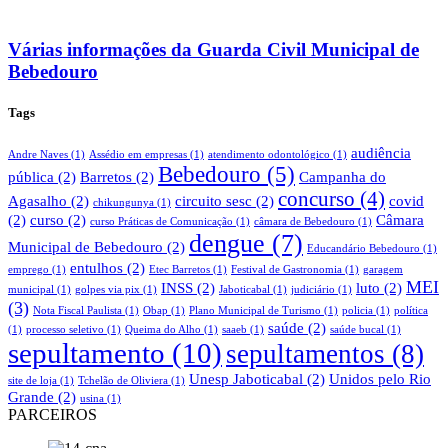
Várias informações da Guarda Civil Municipal de
Bebedouro
Tags
audiência
Andre Naves
(1)
Assédio em empresas
(1)
atendimento odontológico
(1)
Bebedouro
(5)
pública
(2)
Barretos
(2)
Campanha do
concurso
(4)
Agasalho
(2)
circuito sesc
(2)
covid
chikungunya
(1)
(2)
curso
(2)
Câmara
curso Práticas de Comunicação
(1)
câmara de Bebedouro
(1)
dengue
(7)
Municipal de Bebedouro
(2)
Educandário Bebedouro
(1)
entulhos
(2)
emprego
(1)
Etec Barretos
(1)
Festival de Gastronomia
(1)
garagem
MEI
INSS
(2)
luto
(2)
municipal
(1)
golpes via pix
(1)
Jaboticabal
(1)
judiciário
(1)
(3)
Nota Fiscal Paulista
(1)
Obap
(1)
Plano Municipal de Turismo
(1)
policia
(1)
política
saúde
(2)
(1)
processo seletivo
(1)
Queima do Alho
(1)
saaeb
(1)
saúde bucal
(1)
sepultamento
(10)
sepultamentos
(8)
Unesp Jaboticabal
(2)
Unidos pelo Rio
site de loja
(1)
Tchelão de Oliviera
(1)
Grande
(2)
usina
(1)
PARCEIROS