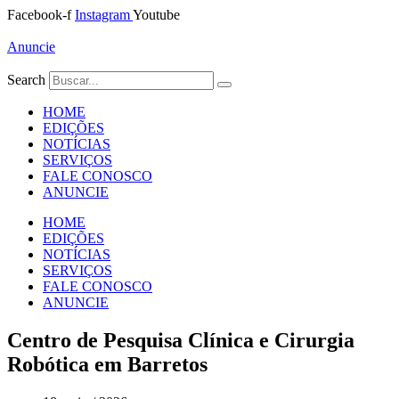
Ir
Facebook-f
Instagram
Youtube
para
o
Anuncie
conteúdo
Search
HOME
EDIÇÕES
NOTÍCIAS
SERVIÇOS
FALE CONOSCO
ANUNCIE
HOME
EDIÇÕES
NOTÍCIAS
SERVIÇOS
FALE CONOSCO
ANUNCIE
Centro de Pesquisa Clínica e Cirurgia
Robótica em Barretos