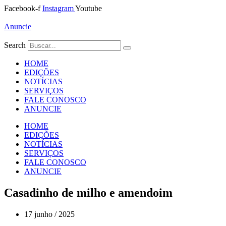
Ir
Facebook-f
Instagram
Youtube
para
o
Anuncie
conteúdo
Search
HOME
EDIÇÕES
NOTÍCIAS
SERVIÇOS
FALE CONOSCO
ANUNCIE
HOME
EDIÇÕES
NOTÍCIAS
SERVIÇOS
FALE CONOSCO
ANUNCIE
Casadinho de milho e amendoim
17 junho / 2025