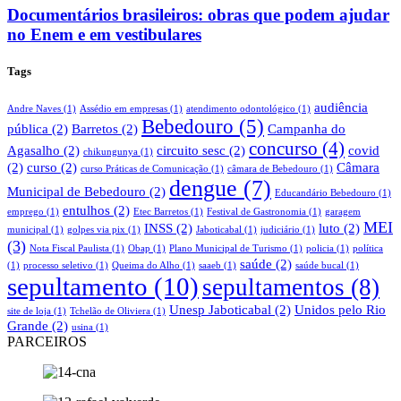
Documentários brasileiros: obras que podem ajudar
no Enem e em vestibulares
Tags
audiência
Andre Naves
(1)
Assédio em empresas
(1)
atendimento odontológico
(1)
Bebedouro
(5)
pública
(2)
Barretos
(2)
Campanha do
concurso
(4)
Agasalho
(2)
circuito sesc
(2)
covid
chikungunya
(1)
(2)
curso
(2)
Câmara
curso Práticas de Comunicação
(1)
câmara de Bebedouro
(1)
dengue
(7)
Municipal de Bebedouro
(2)
Educandário Bebedouro
(1)
entulhos
(2)
emprego
(1)
Etec Barretos
(1)
Festival de Gastronomia
(1)
garagem
MEI
INSS
(2)
luto
(2)
municipal
(1)
golpes via pix
(1)
Jaboticabal
(1)
judiciário
(1)
(3)
Nota Fiscal Paulista
(1)
Obap
(1)
Plano Municipal de Turismo
(1)
policia
(1)
política
saúde
(2)
(1)
processo seletivo
(1)
Queima do Alho
(1)
saaeb
(1)
saúde bucal
(1)
sepultamento
(10)
sepultamentos
(8)
Unesp Jaboticabal
(2)
Unidos pelo Rio
site de loja
(1)
Tchelão de Oliviera
(1)
Grande
(2)
usina
(1)
PARCEIROS