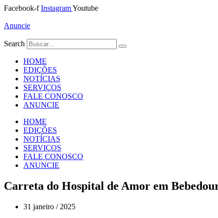
Ir
Facebook-f
Instagram
Youtube
para
o
Anuncie
conteúdo
Search
HOME
EDIÇÕES
NOTÍCIAS
SERVIÇOS
FALE CONOSCO
ANUNCIE
HOME
EDIÇÕES
NOTÍCIAS
SERVIÇOS
FALE CONOSCO
ANUNCIE
Carreta do Hospital de Amor em Bebedou
31 janeiro / 2025