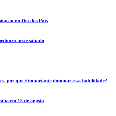
itação no Dia dos Pais
bedouro neste sábado
res, por que é importante dominar essa habilidade?
acaba em 15 de agosto