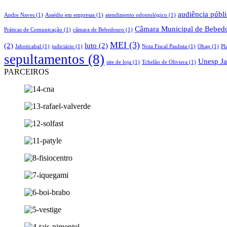
audiência públ
Andre Naves
(1)
Assédio em empresas
(1)
atendimento odontológico
(1)
Câmara Municipal de Bebed
Práticas de Comunicação
(1)
câmara de Bebedouro
(1)
MEI
(3)
(2)
luto
(2)
Jaboticabal
(1)
judiciário
(1)
Nota Fiscal Paulista
(1)
Obap
(1)
Pl
sepultamentos
(8)
Unesp Ja
site de loja
(1)
Tchelão de Oliviera
(1)
PARCEIROS