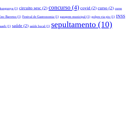
concurso
(4)
circuito sesc
(2)
covid
(2)
curso
(2)
ikungunya
(1)
curso
INSS
Etec Barretos
(1)
Festival de Gastronomia
(1)
garagem municipal
(1)
golpes via pix
(1)
sepultamento
(10)
saúde
(2)
saaeb
(1)
saúde bucal
(1)