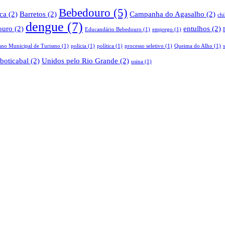
Bebedouro
(5)
ica
(2)
Barretos
(2)
Campanha do Agasalho
(2)
ch
dengue
(7)
ouro
(2)
entulhos
(2)
Educandário Bebedouro
(1)
emprego
(1)
ano Municipal de Turismo
(1)
policia
(1)
política
(1)
processo seletivo
(1)
Queima do Alho
(1)
boticabal
(2)
Unidos pelo Rio Grande
(2)
usina
(1)