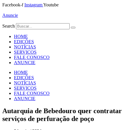
Ir
Facebook-f
Instagram
Youtube
para
o
Anuncie
conteúdo
Search
HOME
EDIÇÕES
NOTÍCIAS
SERVIÇOS
FALE CONOSCO
ANUNCIE
HOME
EDIÇÕES
NOTÍCIAS
SERVIÇOS
FALE CONOSCO
ANUNCIE
Autarquia de Bebedouro quer contratar
serviços de perfuração de poço