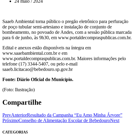
24 maio / 2024
Saaeb Ambiental torna público o pregão eletrônico para perfuração
de poço tubular semi-artesiano e instalação de conjunto de
bombeamento, no povoado de Andes, com a sessão pública marcada
para 6 de junho, às 9h30, em www.portaldecompraspublicas.com.br.
Edital e anexos estão disponíveis na íntegra em
www.saaebambiental.com.br e em
www.portaldecompraspublicas.com.br. Maiores informações pelo
telefone (17) 3344-5407, ou pelo e-mail
saaeb.licitacao@bebedouro.sp.gov.br
Fonte: Diário Oficial do Município.
(Foto: Ilustração)
Compartilhe
Prev
Anterior
Resultado da Campanha “Eu Amo Minha Árvore”
Próximo
Conselho de Alimentação Escolar de Bebedouro
Next
CATEGORIAS