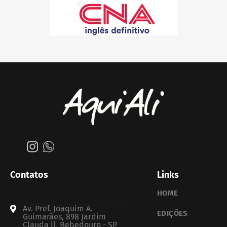
Contatos
Links
HOME
Av. Pref. Joaquim A.
EDIÇÕES
Guimarães, 898 Jardim
Clauda ll, Bebedouro - SP