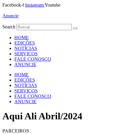
Ir
Facebook-f
Instagram
Youtube
para
o
Anuncie
conteúdo
Search
HOME
EDIÇÕES
NOTÍCIAS
SERVIÇOS
FALE CONOSCO
ANUNCIE
HOME
EDIÇÕES
NOTÍCIAS
SERVIÇOS
FALE CONOSCO
ANUNCIE
Aqui Ali Abril/2024
PARCEIROS